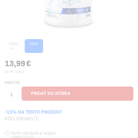
250G
500G
-€4
13,99
€
€2,79 / 100 g
MNOŽSTVO:
-15% NA TENTO PRODUKT
KÓD:
PROMO
Tento výrobok si kúpilo
16903 osôb