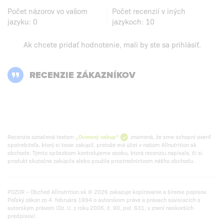
Počet názorov vo vašom
Počet recenzií v iných
jazyku:
0
jazykoch:
10
Ak chcete pridať hodnotenie, mali by ste
sa prihlásiť
.
RECENZIE ZÁKAZNÍKOV
Recenzia označená textom
„Overený nákup“
znamená, že sme schopní overiť
spotrebiteľa, ktorý si tovar zakúpil, pretože má účet v našom Allnutrition.sk
obchode. Týmto spôsobom kontrolujeme osobu, ktorá recenziu napísala, či si
produkt skutočne zakúpila alebo použila prostredníctvom nášho obchodu.
POZOR – Obchod Allnutrition.sk © 2026 zakazuje kopírovanie a šírenie popisov.
Poľský zákon zo 4. februára 1994 o autorskom práve a právach súvisiacich s
autorským právom (Dz. U. z roku 2006, č. 90, pol. 631, v znení neskorších
predpisov).