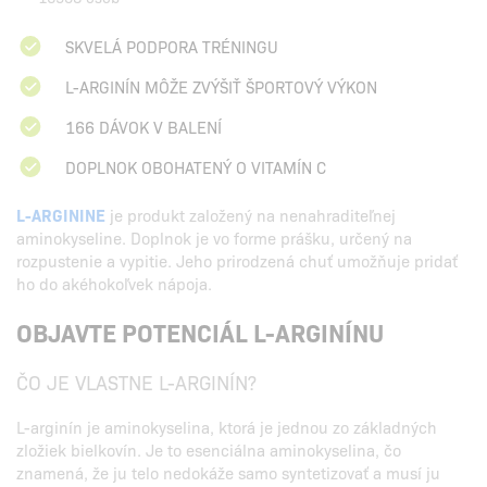
SKVELÁ PODPORA TRÉNINGU
L-ARGINÍN MÔŽE ZVÝŠIŤ ŠPORTOVÝ VÝKON
166 DÁVOK V BALENÍ
DOPLNOK OBOHATENÝ O VITAMÍN C
L-ARGININE
je produkt založený na nenahraditeľnej
aminokyseline. Doplnok je vo forme prášku, určený na
rozpustenie a vypitie. Jeho prirodzená chuť umožňuje pridať
ho do akéhokoľvek nápoja.
OBJAVTE POTENCIÁL L-ARGINÍNU
ČO JE VLASTNE L-ARGINÍN?
L-arginín je aminokyselina, ktorá je jednou zo základných
zložiek bielkovín. Je to esenciálna aminokyselina, čo
znamená, že ju telo nedokáže samo syntetizovať a musí ju