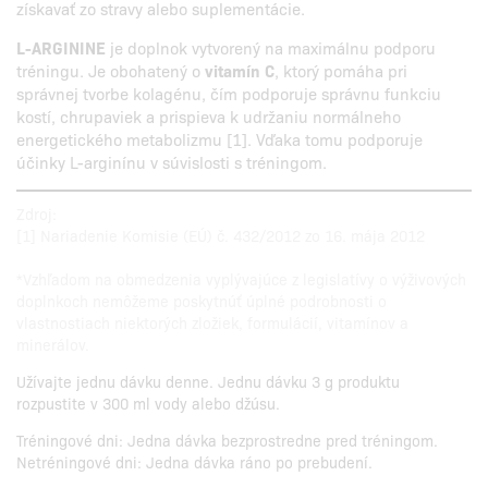
získavať zo stravy alebo suplementácie.
L-ARGININE
je doplnok vytvorený na maximálnu podporu
tréningu. Je obohatený o
vitamín C
, ktorý pomáha pri
správnej tvorbe kolagénu, čím podporuje správnu funkciu
kostí, chrupaviek a prispieva k udržaniu normálneho
energetického metabolizmu [1]. Vďaka tomu podporuje
účinky L-arginínu v súvislosti s tréningom.
Zdroj:
[1] Nariadenie Komisie (EÚ) č. 432/2012 zo 16. mája 2012
*Vzhľadom na obmedzenia vyplývajúce z legislatívy o výživových
doplnkoch nemôžeme poskytnúť úplné podrobnosti o
vlastnostiach niektorých zložiek, formulácií, vitamínov a
minerálov.
Užívajte jednu dávku denne. Jednu dávku 3 g produktu
rozpustite v 300 ml vody alebo džúsu.
Tréningové dni: Jedna dávka bezprostredne pred tréningom.
Netréningové dni: Jedna dávka ráno po prebudení.