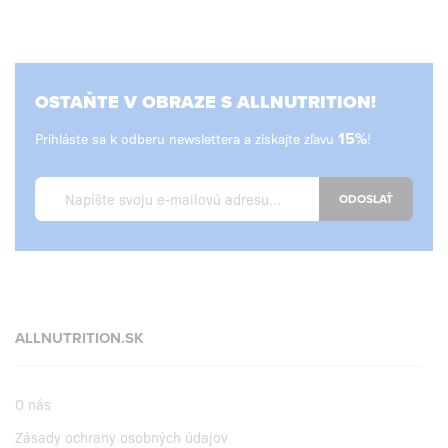
OSTAŇTE V OBRAZE S ALLNUTRITION!
Prihláste sa k odberu newslettera a získajte zľavu
15%
!
ODOSLAŤ
ALLNUTRITION.SK
O nás
Zásady ochrany osobných údajov