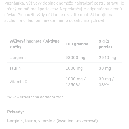
Poznámka:
Výživový doplnok nemôže nahrádzať pestrú stravu, je
určený najmä pre športovcov. Neprekračujte odporúčanú dennú
dávku. Po použití vždy dôkladne uzavrite obal. Skladujte na
suchom a chladnom mieste, mimo dosahu malých detí.
Výživová hodnota / Aktívne
3 g (1
100 gramov
zložky:
porcia)
L-arginín
98000 mg
2940 mg
Taurín
1000 mg
30 mg
1000 mg /
30 mg /
Vitamín C
1250%*
38%*
*RHŽ - referenčná hodnota živín
Prísady:
l-arginín, taurín, vitamín c (kyselina l-askorbová)