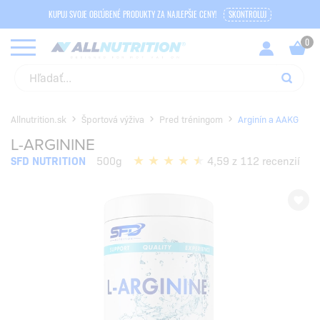
KUPUJ SVOJE OBĽÚBENÉ PRODUKTY ZA NAJLEPŠIE CENY!
SKONTROLUJ
Allnutrition.sk
Športová výživa
Pred tréningom
Arginín a AAKG
L-ARGININE
SFD NUTRITION
500g
4,59 z 112 recenzií