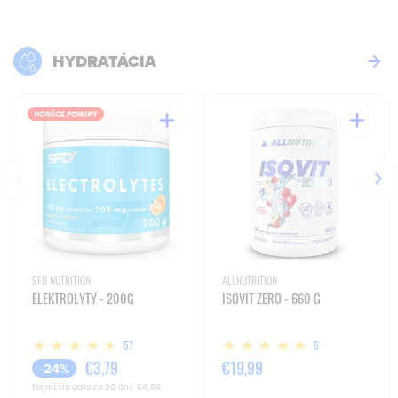
HYDRATÁCIA
SFD NUTRITION
ALLNUTRITION
ELEKTROLYTY - 200G
ISOVIT ZERO - 660 G
57
5
€3,79
€19,99
-24%
Najnižšia cena za 30 dní:
€4,99