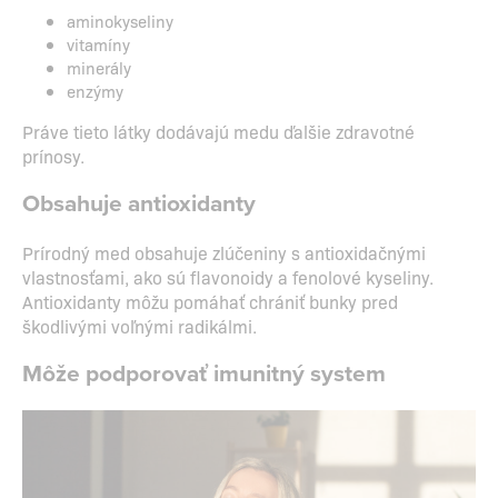
aminokyseliny
vitamíny
minerály
enzýmy
Práve tieto látky dodávajú medu ďalšie zdravotné
prínosy.
Obsahuje antioxidanty
Prírodný med obsahuje zlúčeniny s antioxidačnými
vlastnosťami, ako sú flavonoidy a fenolové kyseliny.
Antioxidanty môžu pomáhať chrániť bunky pred
škodlivými voľnými radikálmi.
Môže podporovať imunitný system