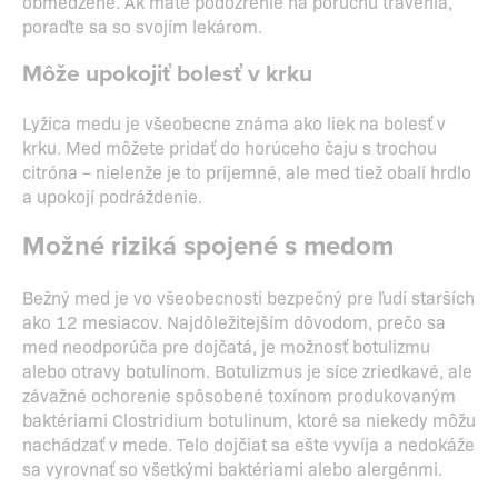
obmedzené. Ak máte podozrenie na poruchu trávenia,
poraďte sa so svojím lekárom.
Môže upokojiť bolesť v krku
Lyžica medu je všeobecne známa ako liek na bolesť v
krku. Med môžete pridať do horúceho čaju s trochou
citróna – nielenže je to príjemné, ale med tiež obalí hrdlo
a upokojí podráždenie.
Možné riziká spojené s medom
Bežný med je vo všeobecnosti bezpečný pre ľudí starších
ako 12 mesiacov. Najdôležitejším dôvodom, prečo sa
med neodporúča pre dojčatá, je možnosť botulizmu
alebo otravy botulínom. Botulizmus je síce zriedkavé, ale
závažné ochorenie spôsobené toxínom produkovaným
baktériami Clostridium botulinum, ktoré sa niekedy môžu
nachádzať v mede. Telo dojčiat sa ešte vyvíja a nedokáže
sa vyrovnať so všetkými baktériami alebo alergénmi.