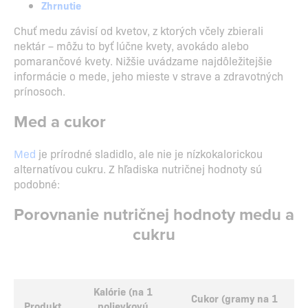
Zhrnutie
Chuť medu závisí od kvetov, z ktorých včely zbierali
nektár – môžu to byť lúčne kvety, avokádo alebo
pomarančové kvety. Nižšie uvádzame najdôležitejšie
informácie o mede, jeho mieste v strave a zdravotných
prínosoch.
Med a cukor
Med
je prírodné sladidlo, ale nie je nízkokalorickou
alternatívou cukru. Z hľadiska nutričnej hodnoty sú
podobné:
Porovnanie nutričnej hodnoty medu a
cukru
Kalórie (na 1
Cukor (gramy na 1
Produkt
polievkovú