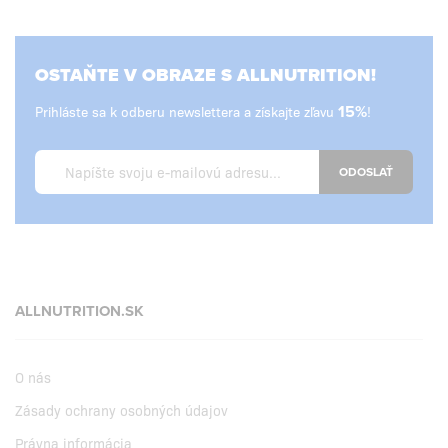
OSTAŇTE V OBRAZE S ALLNUTRITION!
Prihláste sa k odberu newslettera a získajte zľavu
15%
!
ODOSLAŤ
ALLNUTRITION.SK
O nás
Zásady ochrany osobných údajov
Právna informácia