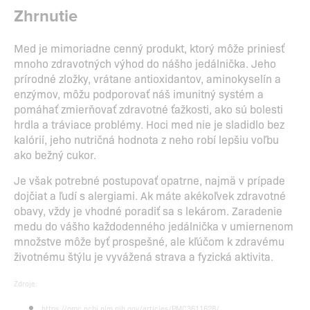
Zhrnutie
Med je mimoriadne cenný produkt, ktorý môže priniesť
mnoho zdravotných výhod do nášho jedálnička. Jeho
prírodné zložky, vrátane antioxidantov, aminokyselín a
enzýmov, môžu podporovať náš imunitný systém a
pomáhať zmierňovať zdravotné ťažkosti, ako sú bolesti
hrdla a tráviace problémy. Hoci med nie je sladidlo bez
kalórií, jeho nutričná hodnota z neho robí lepšiu voľbu
ako bežný cukor.
Je však potrebné postupovať opatrne, najmä v prípade
dojčiat a ľudí s alergiami. Ak máte akékoľvek zdravotné
obavy, vždy je vhodné poradiť sa s lekárom. Zaradenie
medu do vášho každodenného jedálnička v umiernenom
množstve môže byť prospešné, ale kľúčom k zdravému
životnému štýlu je vyvážená strava a fyzická aktivita.
Zdroje:
https://pmc.ncbi.nlm.nih.gov/articles/PMC3611628/