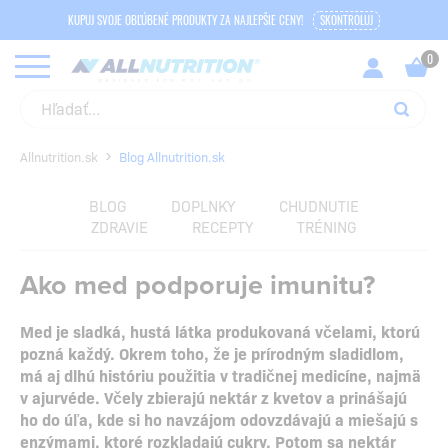
KUPUJ SVOJE OBĽÚBENÉ PRODUKTY ZA NAJLEPŠIE CENY!
SKONTROLUJ
Allnutrition.sk
Blog Allnutrition.sk
BLOG
DOPLNKY
CHUDNUTIE
ZDRAVIE
RECEPTY
TRÉNING
Ako med podporuje imunitu?
Med je sladká, hustá látka produkovaná včelami, ktorú
pozná každý. Okrem toho, že je prírodným sladidlom,
má aj dlhú históriu použitia v tradičnej medicíne, najmä
v ajurvéde. Včely zbierajú nektár z kvetov a prinášajú
ho do úľa, kde si ho navzájom odovzdávajú a miešajú s
enzýmami, ktoré rozkladajú cukry. Potom sa nektár