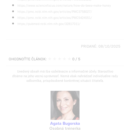
https://www.sciencefocus.com/nature/how-do-bees-make-honey
https://pmc.ncbi.nlm.nih.gov/articles/PMC3758027/
https://pmc.ncbi.nlm.nih.gov/articles/PMC5424551/
https://pubmed.ncbi.nlm.nih.gov/32817011/
PRIDANÉ: 08/10/2025
★
★
★
★
★
OHODNOŤTE ČLÁNOK:
0
/ 5
Uvedený obsah má iba vzdelávacie a informačné účely. Starostlivo
dbáme na jeho vecnú správnosť. Nemá však nahrádzať individuálne rady
odborníka, prispôsobené konkrétnej situácii čitateľa.
Agata Bugorska
Osobná trénerka