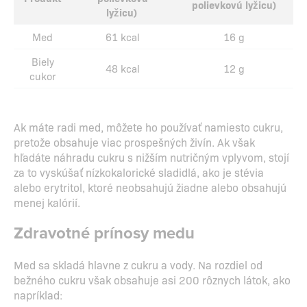
polievkovú lyžicu)
lyžicu)
Med
61 kcal
16 g
Biely
48 kcal
12 g
cukor
Ak máte radi med, môžete ho používať namiesto cukru,
pretože obsahuje viac prospešných živín. Ak však
hľadáte náhradu cukru s nižším nutričným vplyvom, stojí
za to vyskúšať nízkokalorické sladidlá, ako je stévia
alebo erytritol, ktoré neobsahujú žiadne alebo obsahujú
menej kalórií.
Zdravotné prínosy medu
Med sa skladá hlavne z cukru a vody. Na rozdiel od
bežného cukru však obsahuje asi 200 rôznych látok, ako
napríklad: