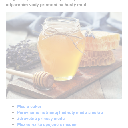
odparením vody premení na hustý med.
Med a cukor
Porovnanie nutričnej hodnoty medu a cukru
Zdravotné prínosy medu
Možné riziká spojené s medom