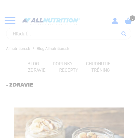
KUPUJ SVOJE OBĽÚBENÉ PRODUKTY ZA NAJLEPŠIE CENY!
SKONTROLUJ
Allnutrition.sk
Blog Allnutrition.sk
BLOG
DOPLNKY
CHUDNUTIE
ZDRAVIE
RECEPTY
TRÉNING
- ZDRAVIE