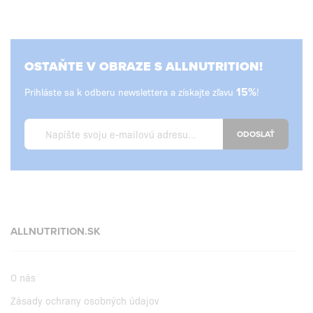
OSTAŇTE V OBRAZE S ALLNUTRITION!
Prihláste sa k odberu newslettera a získajte zľavu
15%
!
ODOSLAŤ
ALLNUTRITION.SK
O nás
Zásady ochrany osobných údajov