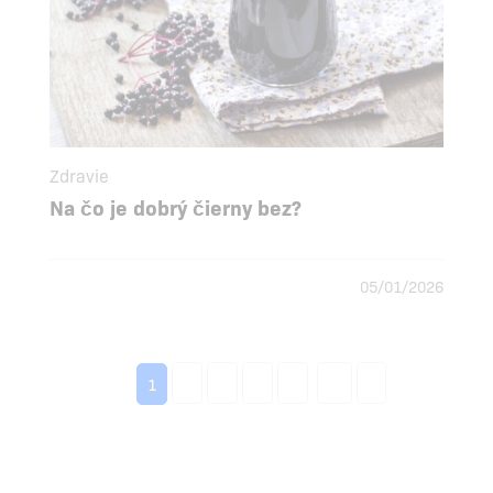
Zdravie
Na čo je dobrý čierny bez?
05/01/2026
2
3
4
5
...
»
1