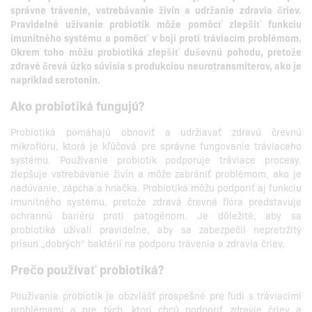
správne trávenie, vstrebávanie živín a udržanie zdravia čriev.
Pravidelné užívanie probiotík môže pomôcť zlepšiť funkciu
imunitného systému a pomôcť v boji proti tráviacim problémom.
Okrem toho môžu probiotiká zlepšiť duševnú pohodu, pretože
zdravé črevá úzko súvisia s produkciou neurotransmiterov, ako je
napríklad serotonín.
Ako probiotiká fungujú?
Probiotiká pomáhajú obnoviť a udržiavať zdravú črevnú
mikroflóru, ktorá je kľúčová pre správne fungovanie tráviaceho
systému. Používanie probiotík podporuje tráviace procesy,
zlepšuje vstrebávanie živín a môže zabrániť problémom, ako je
nadúvanie, zápcha a hnačka. Probiotiká môžu podporiť aj funkciu
imunitného systému, pretože zdravá črevná flóra predstavuje
ochrannú bariéru proti patogénom. Je dôležité, aby sa
probiotiká užívali pravidelne, aby sa zabezpečil nepretržitý
prísun „dobrých“ baktérií na podporu trávenia a zdravia čriev.
Prečo používať probiotiká?
Používanie probiotík je obzvlášť prospešné pre ľudí s tráviacimi
problémami a pre tých, ktorí chcú podporiť zdravie čriev a