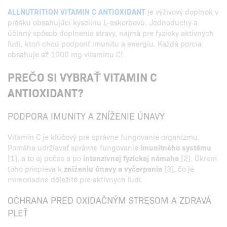
ALLNUTRITION VITAMIN C ANTIOXIDANT
je výživový doplnok v
prášku obsahujúci kyselinu L-askorbovú. Jednoduchý a
účinný spôsob doplnenia stravy, najmä pre fyzicky aktívnych
ľudí, ktorí chcú podporiť imunitu a energiu. Každá porcia
obsahuje až 1000 mg vitamínu C!
PREČO SI VYBRAŤ VITAMIN C
ANTIOXIDANT?
PODPORA IMUNITY A ZNÍŽENIE ÚNAVY
Vitamín C je kľúčový pre správne fungovanie organizmu.
Pomáha udržiavať správne fungovanie
imunitného systému
[1], a to aj počas a po
intenzívnej fyzickej námahe
[2]. Okrem
toho prispieva k
zniženiu únavy a vyčerpania
[3], čo je
mimoriadne dôležité pre aktívnych ľudí.
OCHRANA PRED OXIDAČNÝM STRESOM A ZDRAVÁ
PLEŤ