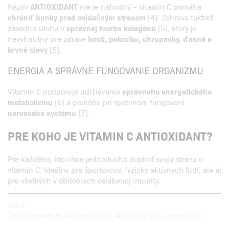
Názov
ANTIOXIDANT
nie je náhodný – vitamín C pomáha
chrániť bunky pred oxidačným stresom
[4]. Zohráva taktiež
zásadnú úlohu v
správnej tvorbe kolagénu
[5], ktorý je
nevyhnutný pre zdravé
kosti, pokožku, chrupavky, ďasná a
krvné cievy
[5].
ENERGIA A SPRÁVNE FUNGOVANIE ORGANIZMU
Vitamín C podporuje udržiavanie
správneho energetického
metabolizmu
[6] a pomáha pri správnom fungovaní
nervového systému
[7].
PRE KOHO JE VITAMIN C ANTIOXIDANT?
Pre každého, kto chce jednoducho doplniť svoju stravu o
vitamín C. Ideálny pre športovcov, fyzicky aktívnych ľudí, ale aj
pre všetkých v obdobiach oslabenej imunity.
Zdroj:
[1-7] Nariadenie Komisie (EÚ) č. 432/2012 z 16. mája 2012.