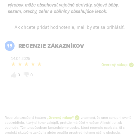
výrobok môže obsahovať vaječné deriváty, sójové bôby,
sezam, orechy, zeler a obilniny obsahujúce lepok.
Ak chcete pridať hodnotenie, mali by ste
sa prihlásiť
.
RECENZIE ZÁKAZNÍKOV
14.04.2025
Overený nákup
0
0
Recenzia označená textom
„Overený nákup“
znamená, že sme schopní overiť
spotrebiteľa, ktorý si tovar zakúpil, pretože má účet v našom Allnutrition.sk
obchode. Týmto spôsobom kontrolujeme osobu, ktorá recenziu napísala, či si
produkt skutočne zakúpila alebo použila prostredníctvom nášho obchodu.