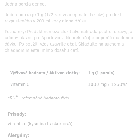
Jedna porcia denne.
Jedna porcia je 1 g (1/2 zarovnanej malej lyžičky) produktu
rozpusteného v 200 ml vody alebo džúsu.
Poznámky: Produkt nemôže slúžiť ako náhrada pestrej stravy, je
určený hlavne pre športovcov. Neprekračujte odporúčanú dennú
dávku. Po použití vždy uzavrite obal. Skladujte na suchom a
chladnom mieste, mimo dosahu detí.
Výživová hodnota / Aktívne zložky:
1 g (1 porcia)
Vitamín C
1000 mg / 1250%*
*RHŽ - referenčná hodnota živín
Prísady:
vitamín c (kyselina l-askorbová)
Alergény: