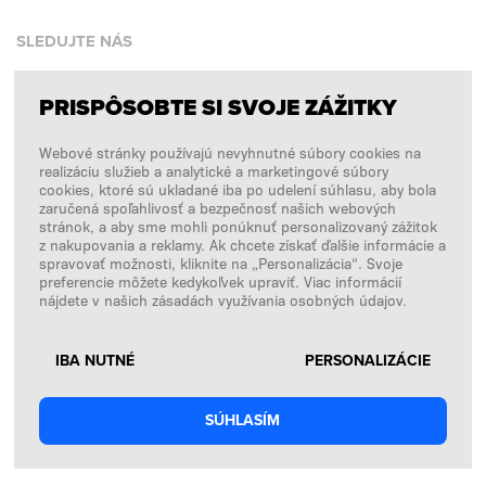
SLEDUJTE NÁS
PRISPÔSOBTE SI SVOJE ZÁŽITKY
Facebook
Webové stránky používajú nevyhnutné súbory cookies na
Instagram
realizáciu služieb a analytické a marketingové súbory
Copyright © 2026
SFD S. A.
cookies, ktoré sú ukladané iba po udelení súhlasu, aby bola
zaručená spoľahlivosť a bezpečnosť našich webových
stránok, a aby sme mohli ponúknuť personalizovaný zážitok
z nakupovania a reklamy. Ak chcete získať ďalšie informácie a
spravovať možnosti, kliknite na „Personalizácia“. Svoje
PLATBY SPRACÚVA
preferencie môžete kedykoľvek upraviť. Viac informácií
nájdete v našich zásadách využívania osobných údajov.
IBA NUTNÉ
PERSONALIZÁCIE
SÚHLASÍM