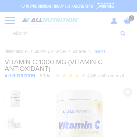
KUPUJ SVOJE OBĽÚBENÉ PRODUKTY ZA NAJLEPŠIE CENY!
SKONTROLUJ
Allnutrition.sk
ZDRAVIE A KRÁSA
Zdravie
Imunita
VITAMÍN C 1000 MG (VITAMIN C
ANTIOXIDANT)
ALLNUTRITION
500g
4,86 z 58 recenzií