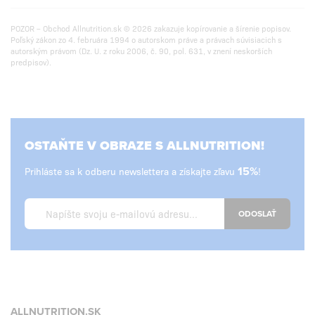
POZOR – Obchod Allnutrition.sk © 2026 zakazuje kopírovanie a šírenie popisov.
Poľský zákon zo 4. februára 1994 o autorskom práve a právach súvisiacich s
autorským právom (Dz. U. z roku 2006, č. 90, pol. 631, v znení neskorších
predpisov).
OSTAŇTE V OBRAZE S ALLNUTRITION!
Prihláste sa k odberu newslettera a získajte zľavu
15%
!
ODOSLAŤ
ALLNUTRITION.SK