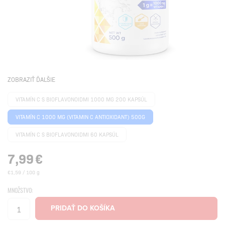
ZOBRAZIŤ ĎALŠIE
VITAMÍN C S BIOFLAVONOIDMI 1000 MG 200 KAPSÚL
VITAMÍN C 1000 MG (VITAMIN C ANTIOXIDANT) 500G
VITAMÍN C S BIOFLAVONOIDMI 60 KAPSÚL
7,99
€
€1,59 / 100 g
MNOŽSTVO: