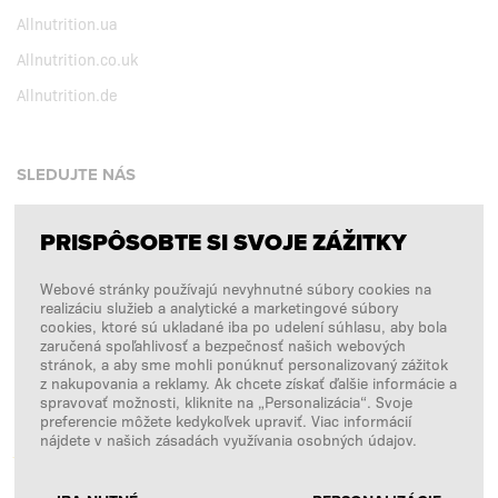
Allnutrition.ua
Allnutrition.co.uk
Allnutrition.de
SLEDUJTE NÁS
PRISPÔSOBTE SI SVOJE ZÁŽITKY
Facebook
Webové stránky používajú nevyhnutné súbory cookies na
Instagram
realizáciu služieb a analytické a marketingové súbory
Copyright © 2026
SFD S. A.
cookies, ktoré sú ukladané iba po udelení súhlasu, aby bola
zaručená spoľahlivosť a bezpečnosť našich webových
stránok, a aby sme mohli ponúknuť personalizovaný zážitok
z nakupovania a reklamy. Ak chcete získať ďalšie informácie a
spravovať možnosti, kliknite na „Personalizácia“. Svoje
PLATBY SPRACÚVA
preferencie môžete kedykoľvek upraviť. Viac informácií
nájdete v našich zásadách využívania osobných údajov.