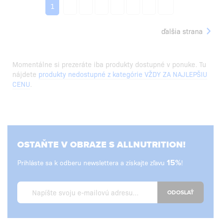
2
3
4
5
6
7
...
1
ďalšia strana
Momentálne si prezeráte iba produkty dostupné v ponuke. Tu
nájdete
produkty nedostupné z kategórie VŽDY ZA NAJLEPŠIU
CENU
.
OSTAŇTE V OBRAZE S ALLNUTRITION!
Prihláste sa k odberu newslettera a získajte zľavu
15%
!
ODOSLAŤ