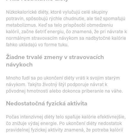
Nízkokalorické diéty, ktoré vylučujú celé skupiny
potravín, spôsobujú rýchle chudnutie, ale tiež spomaľujú
metabolizmus. Keď sa telo prispôsobí obmedzeniu
kalórií, začne šetriť energiu, čo znamená, že pri návrate k
normálnym stravovacím návykom sa nadbytočné kalórie
ľahko ukladajú vo forme tuku.
Žiadne trvalé zmeny v stravovacích
návykoch
Mnoho ľudí sa po ukončení diéty vráti k svojim starým
návykom. Takýto životný štýl podporuje návrat k
pôvodnej hmotnosti alebo dokonca priberanie na váhe.
Nedostatočná fyzická aktivita
Počas intenzívnej diéty telo spaľuje kalórie efektívnejšie,
čo znižuje výdaj energie. Po ukončení diéty nedostatok
pravidelnej fyzickej aktivity znamená, že potreba kalórií