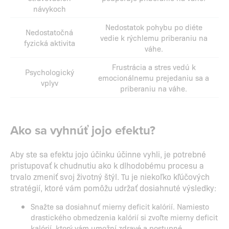
návykoch
Nedostatok pohybu po diéte
Nedostatočná
vedie k rýchlemu priberaniu na
fyzická aktivita
váhe.
Frustrácia a stres vedú k
Psychologický
emocionálnemu prejedaniu sa a
vplyv
priberaniu na váhe.
Ako sa vyhnúť jojo efektu?
Aby ste sa efektu jojo účinku účinne vyhli, je potrebné
pristupovať k chudnutiu ako k dlhodobému procesu a
trvalo zmeniť svoj životný štýl. Tu je niekoľko kľúčových
stratégií, ktoré vám pomôžu udržať dosiahnuté výsledky:
Snažte sa dosiahnuť mierny deficit kalórií. Namiesto
drastického obmedzenia kalórií si zvoľte mierny deficit
kalórií, ktorý vám umožní zdravé a postupné