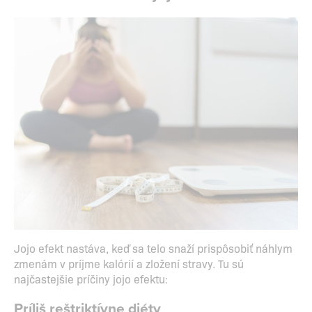
Jojo efekt nastáva, keď sa telo snaží prispôsobiť náhlym
zmenám v príjme kalórií a zložení stravy. Tu sú
najčastejšie príčiny jojo efektu:
Príliš reštriktívne diéty