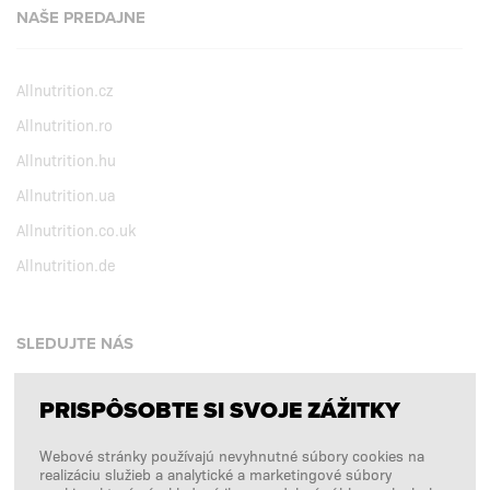
NAŠE PREDAJNE
Allnutrition.cz
Allnutrition.ro
Allnutrition.hu
Allnutrition.ua
Allnutrition.co.uk
Allnutrition.de
SLEDUJTE NÁS
PRISPÔSOBTE SI SVOJE ZÁŽITKY
Facebook
Webové stránky používajú nevyhnutné súbory cookies na
Instagram
realizáciu služieb a analytické a marketingové súbory