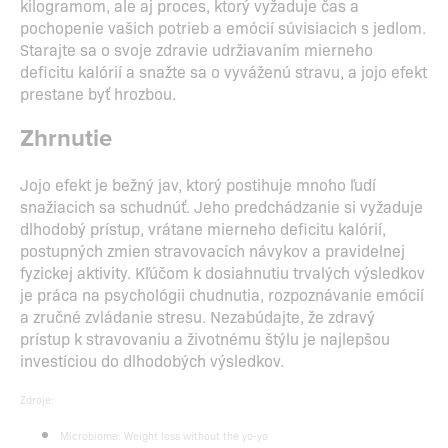
kilogramom, ale aj proces, ktorý vyžaduje čas a
pochopenie vašich potrieb a emócií súvisiacich s jedlom.
Starajte sa o svoje zdravie udržiavaním mierneho
deficitu kalórií a snažte sa o vyváženú stravu, a jojo efekt
prestane byť hrozbou.
Zhrnutie
Jojo efekt je bežný jav, ktorý postihuje mnoho ľudí
snažiacich sa schudnúť. Jeho predchádzanie si vyžaduje
dlhodobý prístup, vrátane mierneho deficitu kalórií,
postupných zmien stravovacích návykov a pravidelnej
fyzickej aktivity. Kľúčom k dosiahnutiu trvalých výsledkov
je práca na psychológii chudnutia, rozpoznávanie emócií
a zručné zvládanie stresu. Nezabúdajte, že zdravý
prístup k stravovaniu a životnému štýlu je najlepšou
investíciou do dlhodobých výsledkov.
Zdroje:
Microbiome: Weight loss without the yo-yo