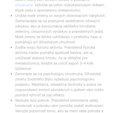
chudnutie
. Vyhnite sa veľmi nízkokalorickým diétam,
ktoré vedú k spomaleniu metabolizmu.
Urobte malé zmeny vo svojich stravovacích návykoch.
Zameriavajte sa na postupné zavádzanie zdravých
návykov, ako je konzumácia väčšieho množstva
zeleniny, celozrnných výrobkov a pravidelných jedál.
Malé zmeny sa ľahšie udržiavajú v priebehu času a
pomáhajú pri dlhodobom chudnutí.
Zvýšte svoju fyzickú aktivitu. Pravidelná fyzická
aktivita nielen pomáha spaľovať kalórie, ale aj
udržiavať svalovú hmotu, čo je dôležité pre
metabolizmus. Snažte sa cvičiť aspoň 3-4 krát
týždenne.
Zamerajte sa na psychológiu chudnutia. Dlhodobé
zmeny životného štýlu vyžadujú psychologickú
podporu. Meditácia, relaxačné techniky a práca na
rozpoznávaní emócií súvisiacich s jedlom vám môžu
pomôcť vyhnúť sa jojo efektu.
Sledujte svoj pokrok. Pravidelné sledovanie vašej
hmotnosti a pokroku vám pomôže zostať motivovaní.
Venujte pozornosť tomu, ako sa mení vaša pohoda a