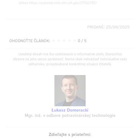
effect https://pubmed.ncbi.nlm.nih.gov/27932797/
PRIDANÉ: 25/09/2025
★
★
★
★
★
OHODNOŤTE ČLÁNOK:
0
/ 5
Uvedený obsah má iba vzdelávacie a informačné účely. Starostlivo
dbáme na jeho vecnú správnosť. Nemá však nahrádzať individuálne rady
odborníka, prispôsobené konkrétnej situácii čitateľa.
Łukasz Domeracki
Mgr. inž. v odbore potravinárskej technológie
Zdieľajte s priateľmi: