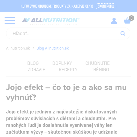
KUPUJ SVOJE OBĽÚBENÉ PRODUKTY ZA NAJLEPŠIE CENY!
SKONTROLUJ
Allnutrition.sk
Blog Allnutrition.sk
BLOG
DOPLNKY
CHUDNUTIE
ZDRAVIE
RECEPTY
TRÉNING
Jojo efekt – čo to je a ako sa mu
vyhnúť?
Jojo efekt je jedným z najčastejšie diskutovaných
problémov súvisiacich s diétami a chudnutím. Pre
mnohých ľudí je dosiahnutie vysnívanej váhy len
začiatkom výzvy – skutočnou skúškou je udržanie