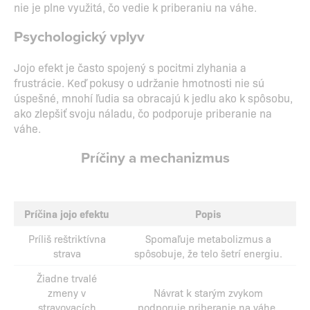
nie je plne využitá, čo vedie k priberaniu na váhe.
Psychologický vplyv
Jojo efekt je často spojený s pocitmi zlyhania a
frustrácie. Keď pokusy o udržanie hmotnosti nie sú
úspešné, mnohí ľudia sa obracajú k jedlu ako k spôsobu,
ako zlepšiť svoju náladu, čo podporuje priberanie na
váhe.
Príčiny a mechanizmus
Príčina jojo efektu
Popis
Príliš reštriktívna
Spomaľuje metabolizmus a
strava
spôsobuje, že telo šetrí energiu.
Žiadne trvalé
zmeny v
Návrat k starým zvykom
stravovacích
podporuje priberanie na váhe.