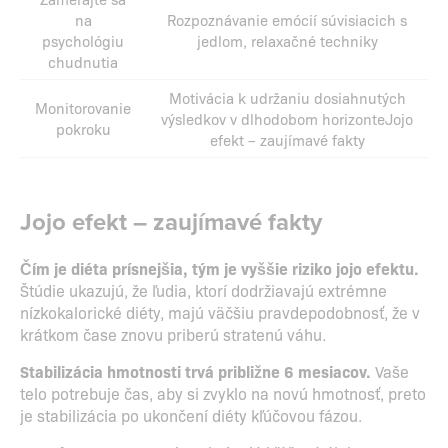
na
Rozpoznávanie emócií súvisiacich s
psychológiu
jedlom, relaxačné techniky
chudnutia
Motivácia k udržaniu dosiahnutých
Monitorovanie
výsledkov v dlhodobom horizonteJojo
pokroku
efekt – zaujímavé fakty
Jojo efekt – zaujímavé fakty
Čím je diéta prísnejšia, tým je vyššie riziko jojo efektu.
Štúdie ukazujú, že ľudia, ktorí dodržiavajú extrémne
nízkokalorické diéty, majú väčšiu pravdepodobnosť, že v
krátkom čase znovu priberú stratenú váhu.
Stabilizácia hmotnosti trvá približne 6 mesiacov.
Vaše
telo potrebuje čas, aby si zvyklo na novú hmotnosť, preto
je stabilizácia po ukončení diéty kľúčovou fázou.