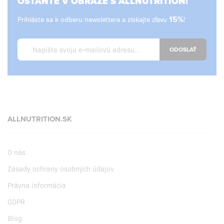
OSTAŇTE V OBRAZE S ALLNUTRITION!
Prihláste sa k odberu newslettera a získajte zľavu
15%
!
ODOSLAŤ
ALLNUTRITION.SK
O nás
Zásady ochrany osobných údajov
Právna informácia
GDPR
Blog