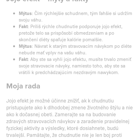
Mýtus
: Čím rýchlejšie schudnem, tým ľahšie si udržím
svoju váhu.
Fakt
: Príliš rýchle chudnutie podporuje jojo efekt,
pretože telo sa prispôsobí obmedzeniam a po
skončení diéty spaľuje kalórie pomalšie.
Mýtus
: Návrat k starým stravovacím návykom po diéte
nebude mať vplyv na vašu váhu.
Fakt
: Aby ste sa vyhli jojo efektu, musíte trvalo zmeniť
svoje stravovacie návyky, namiesto toho, aby ste sa
vrátili k predchádzajúcim nezdravým nawykom.
Moja rada
Jojo efekt je možné účinne znížiť, ak k chudnutiu
pristupujete ako k dlhodobej zmene životného štýlu a nie
ako k dočasnej obeti. Zamerajte sa na budovanie
zdravých stravovacích návykov a zaradenie pravidelnej
fyzickej aktivity a výsledky, ktoré dosiahnete, budú
trvalejší. Pamätajte, že chudnutie nie je len boj proti