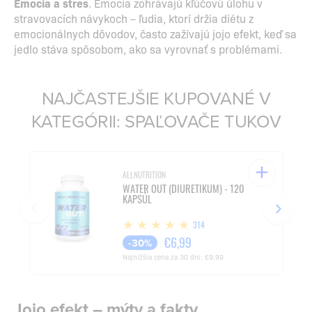
Emocia a stres
. Emocia zohrávajú kľúčovú úlohu v
stravovacích návykoch – ľudia, ktorí držia diétu z
emocionálnych dôvodov, často zažívajú jojo efekt, keď sa
jedlo stáva spôsobom, ako sa vyrovnať s problémami.
NAJČASTEJŠIE KUPOVANÉ V
KATEGÓRII: SPAĽOVAČE TUKOV
ALLNUTRITION
WATER OUT (DIURETIKUM) - 120
KAPSÚL
314
€6,99
-30%
Najnižšia cena za 30 dní:
€9,99
Jojo efekt – mýty a fakty