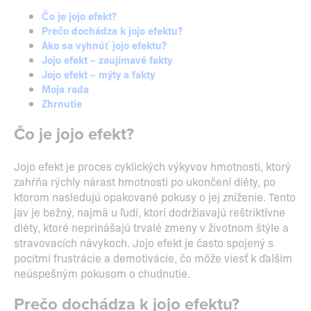
Čo je jojo efekt?
Prečo dochádza k jojo efektu?
Ako sa vyhnúť jojo efektu?
Jojo efekt – zaujímavé fakty
Jojo efekt – mýty a fakty
Moja rada
Zhrnutie
Čo je jojo efekt?
Jojo efekt je proces cyklických výkyvov hmotnosti, ktorý
zahŕňa rýchly nárast hmotnosti po ukončení diéty, po
ktorom nasledujú opakované pokusy o jej zníženie. Tento
jav je bežný, najmä u ľudí, ktorí dodržiavajú reštriktívne
diéty, ktoré neprinášajú trvalé zmeny v životnom štýle a
stravovacích návykoch. Jojo efekt je často spojený s
pocitmi frustrácie a demotivácie, čo môže viesť k ďalším
neúspešným pokusom o chudnutie.
Prečo dochádza k jojo efektu?