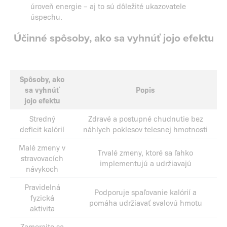
úroveň energie – aj to sú dôležité ukazovatele
úspechu.
Účinné spôsoby, ako sa vyhnúť jojo efektu
Spôsoby, ako
sa vyhnúť
Popis
jojo efektu
Stredný
Zdravé a postupné chudnutie bez
deficit kalórií
náhlych poklesov telesnej hmotnosti
Malé zmeny v
Trvalé zmeny, ktoré sa ľahko
stravovacích
implementujú a udržiavajú
návykoch
Pravidelná
Podporuje spaľovanie kalórií a
fyzická
pomáha udržiavať svalovú hmotu
aktivita
Zamerajte sa