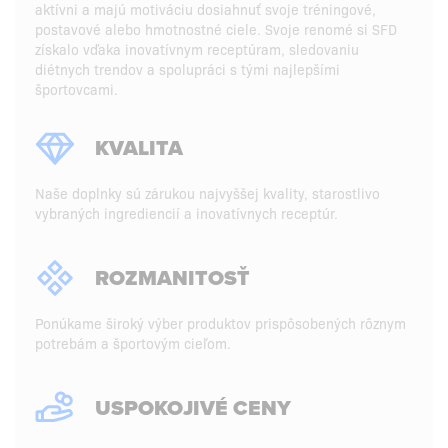
aktívni a majú motiváciu dosiahnuť svoje tréningové,
postavové alebo hmotnostné ciele. Svoje renomé si SFD
získalo vďaka inovatívnym receptúram, sledovaniu
diétnych trendov a spolupráci s tými najlepšími
športovcami.
KVALITA
Naše doplnky sú zárukou najvyššej kvality, starostlivo
vybraných ingrediencií a inovatívnych receptúr.
ROZMANITOSŤ
Ponúkame široký výber produktov prispôsobených rôznym
potrebám a športovým cieľom.
USPOKOJIVÉ CENY