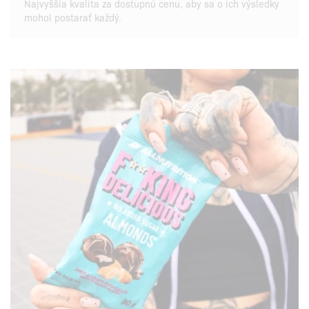
Najvyššia kvalita za dostupnú cenu, aby sa o ich výsledky
mohol postarať každý.