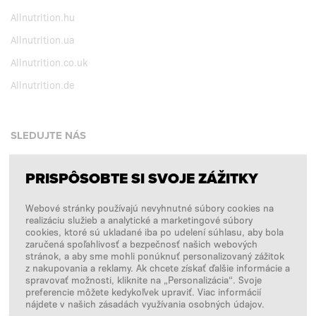
Allnutrition.hu
Allnutrition.ua
Allnutrition.co.uk
Allnutrition.de
SLEDUJTE NÁS
PRISPÔSOBTE SI SVOJE ZÁŽITKY
Facebook
Webové stránky používajú nevyhnutné súbory cookies na
Instagram
realizáciu služieb a analytické a marketingové súbory
Copyright © 2026
SFD S. A.
cookies, ktoré sú ukladané iba po udelení súhlasu, aby bola
zaručená spoľahlivosť a bezpečnosť našich webových
stránok, a aby sme mohli ponúknuť personalizovaný zážitok
z nakupovania a reklamy. Ak chcete získať ďalšie informácie a
spravovať možnosti, kliknite na „Personalizácia“. Svoje
PLATBY SPRACÚVA
preferencie môžete kedykoľvek upraviť. Viac informácií
nájdete v našich zásadách využívania osobných údajov.