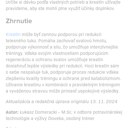
Určite si dávku podľa vlastných potrieb a kreatín užívajte
pravidelne, aby ste mohli plne využiť účinky doplnkov.
Zhrnutie
Kreatín
môže byť cennou podporou pri redukcii
telesného tuku. Pomáha zachovať svalovú hmotu,
podporuje výkonnosť a silu, čo umožňuje intenzívnejšie
tréningy. Vďaka svojim vlastnostiam podporujúcim
regeneráciu a ochranu svalov umožňuje kreatín
dosiahnuť lepšie výsledky pri redukcii. Hoci kreatín sám
o sebe nespaluje tuk, podporuje proces redukcie vďaka
zlepšeniu kvality tréningu a ochrane pred katabolizmom.
Užívanie kreatínu v kombinácii s pravidelným tréningom
a vyváženou stravou môže priniesť uspokojivé výsledky.
Aktualizácia a redakčná úprava originálu 13. 11. 2024
Autor:
Łukasz Domeracki – M.Sc. v odbore potravinárskej
technológie a výživy človeka, osobný tréner