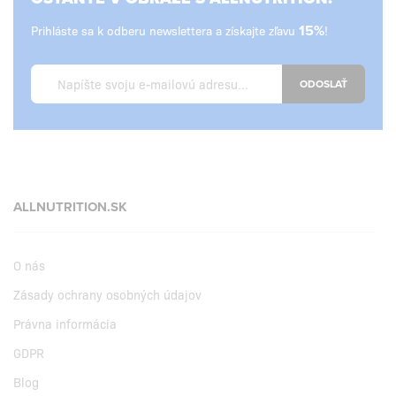
Prihláste sa k odberu newslettera a získajte zľavu
15%
!
ODOSLAŤ
ALLNUTRITION.SK
O nás
Zásady ochrany osobných údajov
Právna informácia
GDPR
Blog