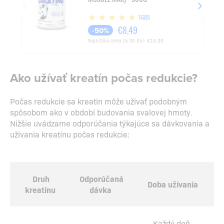
1685
€8,49
-50%
Najnižšia cena za 30 dní:
€16,99
Ako užívať kreatín počas redukcie?
Počas redukcie sa kreatín môže užívať podobným
spôsobom ako v období budovania svalovej hmoty.
Nižšie uvádzame odporúčania týkajúce sa dávkovania a
užívania kreatínu počas redukcie:
Druh
Odporúčaná
Doba užívania
kreatínu
dávka
Každý deň,