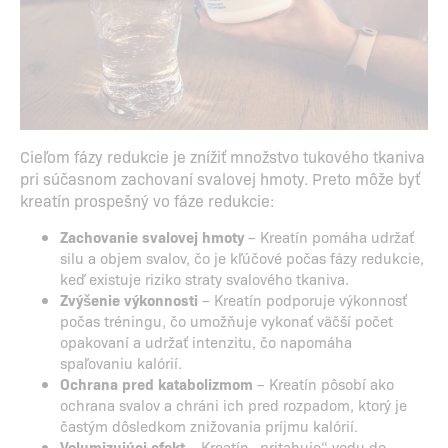
Cieľom fázy redukcie je znížiť množstvo tukového tkaniva
pri súčasnom zachovaní svalovej hmoty. Preto môže byť
kreatín prospešný vo fáze redukcie:
Zachovanie svalovej hmoty
– Kreatín pomáha udržať
silu a objem svalov, čo je kľúčové počas fázy redukcie,
keď existuje riziko straty svalového tkaniva.
Zvýšenie výkonnosti
– Kreatín podporuje výkonnosť
počas tréningu, čo umožňuje vykonať väčší počet
opakovaní a udržať intenzitu, čo napomáha
spaľovaniu kalórií.
Ochrana pred katabolizmom
– Kreatín pôsobí ako
ochrana svalov a chráni ich pred rozpadom, ktorý je
častým dôsledkom znižovania príjmu kalórií.
Volumizujúci efekt
– Kreatín „pritahuje“ vodu do