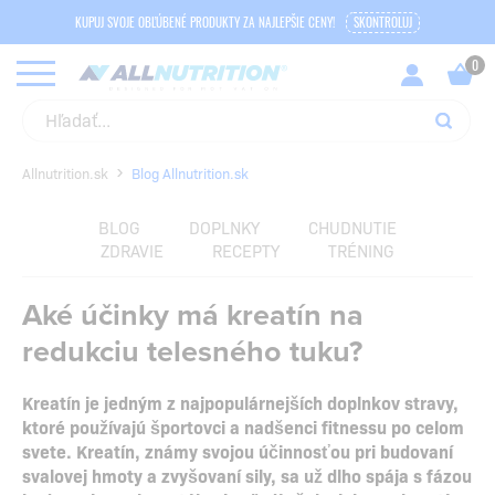
KUPUJ SVOJE OBĽÚBENÉ PRODUKTY ZA NAJLEPŠIE CENY!
SKONTROLUJ
Allnutrition.sk
Blog Allnutrition.sk
BLOG
DOPLNKY
CHUDNUTIE
ZDRAVIE
RECEPTY
TRÉNING
Aké účinky má kreatín na
redukciu telesného tuku?
Kreatín je jedným z najpopulárnejších doplnkov stravy,
ktoré používajú športovci a nadšenci fitnessu po celom
svete. Kreatín, známy svojou účinnosťou pri budovaní
svalovej hmoty a zvyšovaní sily, sa už dlho spája s fázou