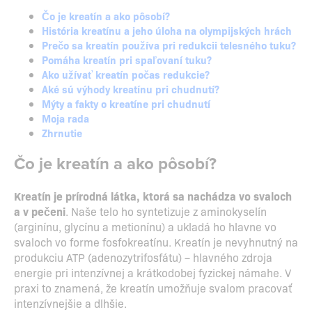
Čo je kreatín a ako pôsobí?
História kreatínu a jeho úloha na olympijských hrách
Prečo sa kreatín používa pri redukcii telesného tuku?
Pomáha kreatín pri spaľovaní tuku?
Ako užívať kreatín počas redukcie?
Aké sú výhody kreatínu pri chudnutí?
Mýty a fakty o kreatíne pri chudnutí
Moja rada
Zhrnutie
Čo je kreatín a ako pôsobí?
Kreatín je prírodná látka, ktorá sa nachádza vo svaloch
a v pečeni
. Naše telo ho syntetizuje z aminokyselín
(arginínu, glycínu a metionínu) a ukladá ho hlavne vo
svaloch vo forme fosfokreatínu. Kreatín je nevyhnutný na
produkciu ATP (adenozytrifosfátu) – hlavného zdroja
energie pri intenzívnej a krátkodobej fyzickej námahe. V
praxi to znamená, že kreatín umožňuje svalom pracovať
intenzívnejšie a dlhšie.