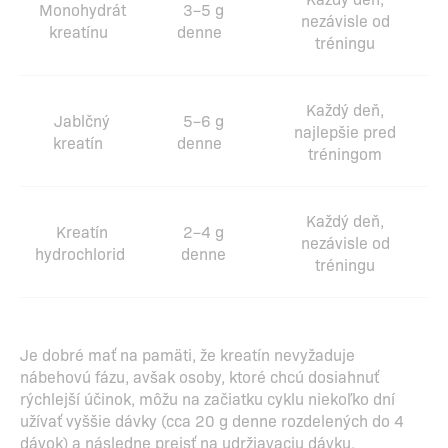
Monohydrát
3–5 g
nezávisle od
kreatínu
denne
tréningu
Každý deň,
Jablčný
5–6 g
najlepšie pred
kreatín
denne
tréningom
Každý deň,
Kreatín
2–4 g
nezávisle od
hydrochlorid
denne
tréningu
Je dobré mať na pamäti, že kreatín nevyžaduje
nábehovú fázu, avšak osoby, ktoré chcú dosiahnuť
rýchlejší účinok, môžu na začiatku cyklu niekoľko dní
užívať vyššie dávky (cca 20 g denne rozdelených do 4
dávok) a následne prejsť na udržiavaciu dávku.