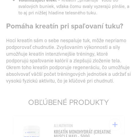
svalových buniek, vďaka čomu svaly vyzerajú plnšie, a
to aj pri nižšej hladine telesného tuku.
Pomáha kreatín pri spaľovaní tuku?
Hoci kreatín sám o sebe nespaluje tuk, môže nepriamo
podporovať chudnutie. Zvyšovaním výkonnosti a sily
umožňuje kreatín intenzívnejšie tréningy, ktoré
podporujú spaľovanie kalórií a zlepšujú zloženie tela.
Okrem toho kreatín podporuje regeneráciu, čo umožňuje
absolvovať väčší počet tréningových jednotiek a udržať si
vysokú fyzickú aktivitu, čo je kľúčové pri chudnutí.
OBĽÚBENÉ PRODUKTY
ALLNUTRITION
KREATÍN MONOHYDRÁT (CREATINE
MUSCLE MAX) - 500G