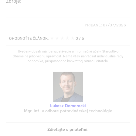
Zdroje:
PRIDANÉ: 07/07/2026
★
★
★
★
★
OHODNOŤTE ČLÁNOK:
0
/ 5
Uvedený obsah má iba vzdelávacie a informačné účely. Starostlivo
dbáme na jeho vecnú správnosť. Nemá však nahrádzať individuálne rady
odborníka, prispôsobené konkrétnej situácii čitateľa.
Łukasz Domeracki
Mgr. inž. v odbore potravinárskej technológie
Zdieľajte s priateľmi: