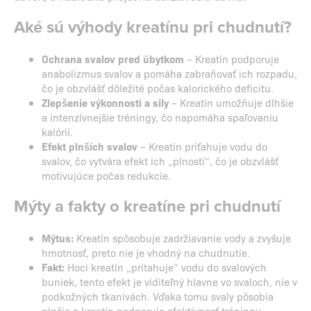
Aké sú výhody kreatínu pri chudnutí?
Ochrana svalov pred úbytkom
– Kreatín podporuje
anabolizmus svalov a pomáha zabraňovať ich rozpadu,
čo je obzvlášť dôležité počas kalorického deficitu.
Zlepšenie výkonnosti a sily
– Kreatín umožňuje dlhšie
a intenzívnejšie tréningy, čo napomáha spaľovaniu
kalórií.
Efekt plnších svalov
– Kreatín priťahuje vodu do
svalov, čo vytvára efekt ich „plnosti“, čo je obzvlášť
motivujúce počas redukcie.
Mýty a fakty o kreatíne pri chudnutí
Mýtus:
Kreatín spôsobuje zadržiavanie vody a zvyšuje
hmotnosť, preto nie je vhodný na chudnutie.
Fakt:
Hoci kreatín „pritahuje“ vodu do svalových
buniek, tento efekt je viditeľný hlavne vo svaloch, nie v
podkožných tkanivách. Vďaka tomu svaly pôsobia
plnšie a kreatín podporuje efektívnosť tréningu.