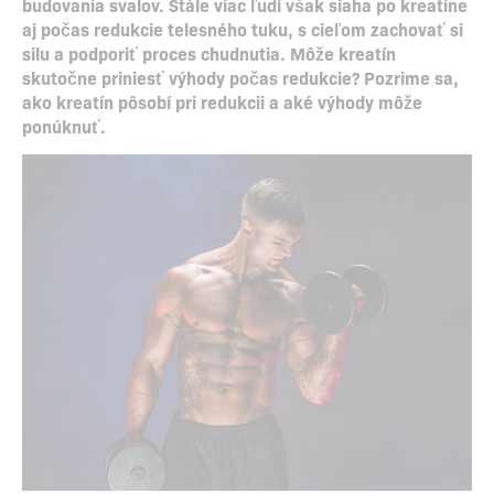
budovania svalov. Stále viac ľudí však siaha po kreatíne
aj počas redukcie telesného tuku, s cieľom zachovať si
silu a podporiť proces chudnutia. Môže kreatín
skutočne priniesť výhody počas redukcie? Pozrime sa,
ako kreatín pôsobí pri redukcii a aké výhody môže
ponúknuť.