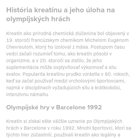
História kreatínu a jeho úloha na
olympijských hrách
Kreatín ako prírodná chemická zlúčenina bol objavený v
19. storočí francúzskym chemikom Michelom Eugènom
Chevreulom, ktorý ho izoloval z mäsa. Postupom času
vedci začali rozumieť tomu, ako kreatín pôsobí v
organizme, a v 20. storočí sa zistilo, že jeho
suplementácia môže ovplyvňovať výkonnosť a silu
svalov. Popularita kreatínu prudko vzrástla v 90. rokoch,
keď sa začal používať medzi vrcholovými športovcami,
najmä v disciplínach vyžadujúcich silu a krátkodobú,
intenzívnu námahu.
Olympijské hry v Barcelone 1992
Kreatín si získal ešte väčšie uznanie po Olympijských
hrách v Barcelone v roku 1992. Mnohí športovci, ktorí sa
týchto hier zúčastnili, používali kreatín ako legálny a