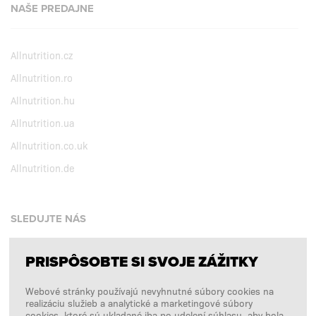
NAŠE PREDAJNE
Allnutrition.cz
Allnutrition.ro
Allnutrition.hu
Allnutrition.ua
Allnutrition.co.uk
Allnutrition.de
SLEDUJTE NÁS
PRISPÔSOBTE SI SVOJE ZÁŽITKY
Facebook
Webové stránky používajú nevyhnutné súbory cookies na
Instagram
realizáciu služieb a analytické a marketingové súbory
Copyright © 2026
SFD S. A.
cookies, ktoré sú ukladané iba po udelení súhlasu, aby bola