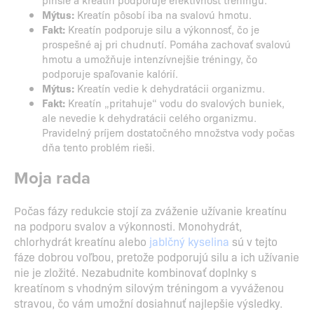
Mýtus:
Kreatín pôsobí iba na svalovú hmotu.
Fakt:
Kreatín podporuje silu a výkonnosť, čo je
prospešné aj pri chudnutí. Pomáha zachovať svalovú
hmotu a umožňuje intenzívnejšie tréningy, čo
podporuje spaľovanie kalórií.
Mýtus:
Kreatín vedie k dehydratácii organizmu.
Fakt:
Kreatín „pritahuje“ vodu do svalových buniek,
ale nevedie k dehydratácii celého organizmu.
Pravidelný príjem dostatočného množstva vody počas
dňa tento problém rieši.
Moja rada
Počas fázy redukcie stojí za zváženie užívanie kreatínu
na podporu svalov a výkonnosti. Monohydrát,
chlorhydrát kreatínu alebo
jablčný kyselina
sú v tejto
fáze dobrou voľbou, pretože podporujú silu a ich užívanie
nie je zložité. Nezabudnite kombinovať doplnky s
kreatínom s vhodným silovým tréningom a vyváženou
stravou, čo vám umožní dosiahnuť najlepšie výsledky.