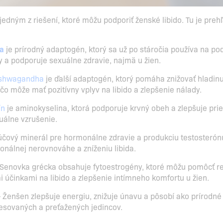
jedným z riešení, ktoré môžu podporiť ženské libido. Tu je prehľ
a
je prírodný adaptogén, ktorý sa už po stáročia používa na po
 a podporuje sexuálne zdravie, najmä u žien.
shwagandha
je ďalší adaptogén, ktorý pomáha znižovať hladin
, čo môže mať pozitívny vplyv na libido a zlepšenie nálady.
ín
je aminokyselina, ktorá podporuje krvný obeh a zlepšuje pri
xuálne vzrušenie.
účový minerál pre hormonálne zdravie a produkciu testosterónu, 
onálnej nerovnováhe a zníženiu libida.
Senovka grécka obsahuje fytoestrogény, ktoré môžu pomôcť r
i účinkami na libido a zlepšenie intímneho komfortu u žien.
-
Ženšen zlepšuje energiu, znižuje únavu a pôsobí ako prírodn
tresovaných a preťažených jedincov.