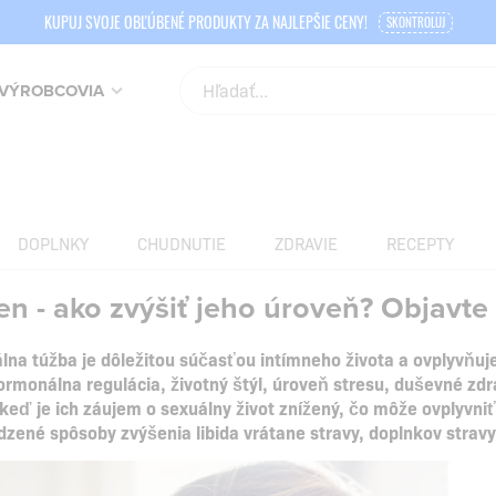
KUPUJ SVOJE OBĽÚBENÉ PRODUKTY ZA NAJLEPŠIE CENY!
SKONTROLUJ
VÝROBCOVIA
DOPLNKY
CHUDNUTIE
ZDRAVIE
RECEPTY
ien - ako zvýšiť jeho úroveň? Objavt
álna túžba je dôležitou súčasťou intímneho života a ovplyvňuj
hormonálna regulácia, životný štýl, úroveň stresu, duševné zdr
keď je ich záujem o sexuálny život znížený, čo môže ovplyvniť
dzené spôsoby zvýšenia libida vrátane stravy, doplnkov strav