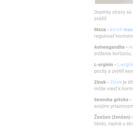
Doplnky stravy sú 
zvážiť:
Maca -
koreň
mac
regulovať hormóny
Ashwagandha -
A
zníženie kortizolu
L-arginín -
L-argin
pocity a zvýšiť se
Zinok -
Zinok
je kľ
môže viesť k horm
Senovka grécka -
svojimi priaznivým
Ženšen (ženšen) 
libido, najmä u s