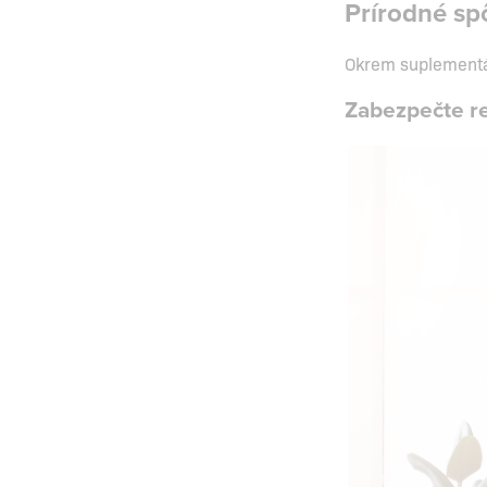
Prírodné spô
Okrem suplementác
Zabezpečte re