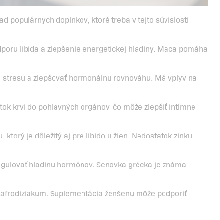
ad populárnych doplnkov, ktoré treba v tejto súvislosti
dporu libida a zlepšenie energetickej hladiny. Maca pomáha
u stresu a zlepšovať hormonálnu rovnováhu. Má vplyv na
etok krvi do pohlavných orgánov, čo môže zlepšiť intímne
ktorý je dôležitý aj pre libido u žien. Nedostatok zinku
egulovať hladinu hormónov. Senovka grécka je známa
é afrodiziakum. Suplementácia ženšenu môže podporiť