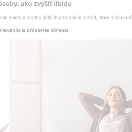
soby, ako zvýšiť libido
ie existuje mnoho ďalších prírodných metód, ktoré môžu mať po
laxáciu a zniżenie stresu