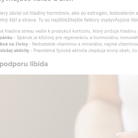
iery závisí od hladiny hormónov, ako sú estrogén, testosterón 
otný štýl a strava. Tu sú najdôležitejšie faktory ovplyvňujúce libi
á hladina stresu vedie k produkcii kortizolu, ktorý znižuje hladin
spánku
- Spánok je kľúčový pre regeneráciu a hormonálnu rovnováhu
bná na živiny
- Nedostatok vitamínov a minerálov, najmä vitamínov 
zickej aktivity
- Pravidelná fyzická aktivita zlepšuje krvný obeh, čo
podporu libida