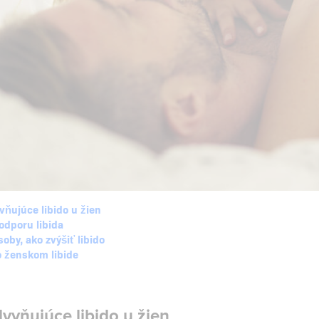
vňujúce libido u žien
odporu libida
oby, ako zvýšiť libido
o ženskom libide
yvňujúce libido u žien