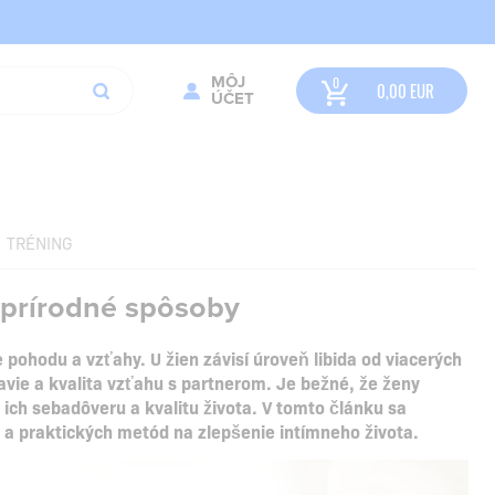
MÔJ
0,00
EUR
ÚČET
TRÉNING
e prírodné spôsoby
e pohodu a vzťahy.
U žien závisí úroveň libida od viacerých
avie a kvalita vzťahu s partnerom.
Je bežné, že ženy
 ich sebadôveru a kvalitu života.
V tomto článku sa
y a praktických metód na zlepšenie intímneho života.