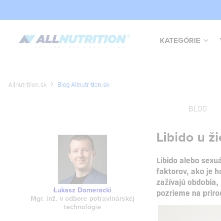
KATEGÓRIE
Allnutrition.sk
Blog Allnutrition.sk
BLOG
Libido u ž
Libido alebo sexu
faktorov, ako je 
zažívajú obdobia, 
Łukasz Domeracki
pozrieme na priro
Mgr. inž. v odbore potravinárskej
technológie