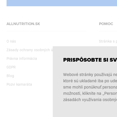
ALLNUTRITION.SK
POMOC
O nás
Stránka s
Zásady ochrany osobných údajov
Dodanie
Právna informácia
Nákupné 
PRISPÔSOBTE SI SV
GDPR
Aktuálne a
Webové stránky používajú ne
Blog
Výber výži
ktoré sú ukladané iba po ude
Pozvi kamaráta
Reklamácie
sme mohli ponúknuť personali
možnosti, kliknite na „Perso
Odstúpiť o
zásadách využívania osobnýc
Kontakty