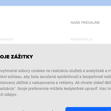
NAŠE PREDAJNE
 pomocou
Allnutrition.cz
Allnutrition.ro
Allnutrition.hu
podmienky
OJE ZÁŽITKY
Allnutrition.ua
kcie
vyhnutné súbory cookies na realizáciu služieb a analytické a 
Allnutrition.co.uk
vových doplnkov
lení súhlasu, aby bola zaručená spoľahlivosť a bezpečnosť na
Allnutrition.de
 a vrátenie tovaru
zovaný zážitok z nakupovania a reklamy. Ak chcete získať ďal
nalizácia“. Svoje preferencie môžete kedykoľvek upraviť. Viac i
d zmluvy tu
h údajov.