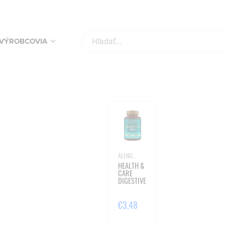
VÝROBCOVIA
ALLNUTRITION
HEALTH &
CARE
DIGESTIVE
PRO - 60
KAPSÚL
VEGE
€3,48