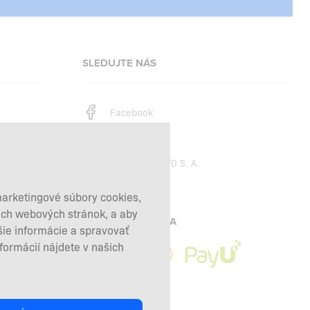
SLEDUJTE NÁS
Facebook
Instagram
Copyright © 2026
SFD S. A.
marketingové súbory cookies,
šich webových stránok, a aby
PLATBY SPRACÚVA
šie informácie a spravovať
nformácií nájdete v našich