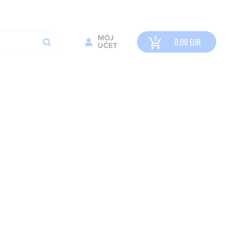
MÔJ
0,00
EUR
ÚČET