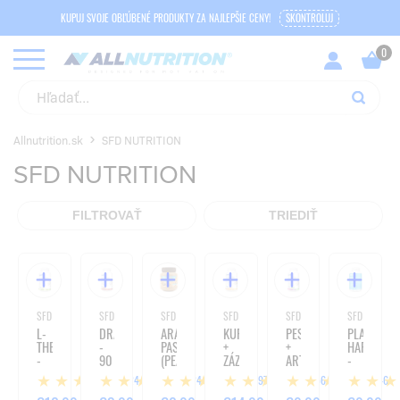
KUPUJ SVOJE OBĽÚBENÉ PRODUKTY ZA NAJLEPŠIE CENY!
SKONTROLUJ
Allnutrition.sk
SFD NUTRITION
SFD NUTRITION
FILTROVAŤ
TRIEDIŤ
SFD NUTRITION
SFD NUTRITION
SFD NUTRITION
SFD NUTRITION
SFD NUTRITION
SFD NUTRITI
L-
DRASLÍK
ARAŠIDOVÁ
KURKUMA
PESTREC
PLAY
THEANÍN
-
PASTA
+
+
HARD
-
90
(PEANUT
ZÁZVOR
ARTIČOKA
-
180
TABLIET
CREAM)
+
-
120
24
24
897
56
46
TABLIET
-
ČIERNE
180
TABLIET