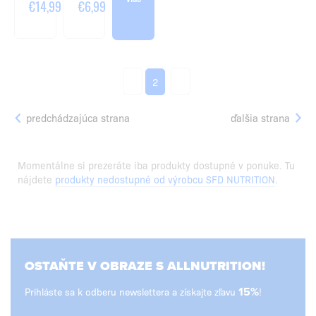
€14,99
€6,99
1
3
2
predchádzajúca strana
ďalšia strana
Momentálne si prezeráte iba produkty dostupné v ponuke. Tu
nájdete
produkty nedostupné od výrobcu SFD NUTRITION
.
OSTAŇTE V OBRAZE S ALLNUTRITION!
Prihláste sa k odberu newslettera a získajte zľavu
15%
!