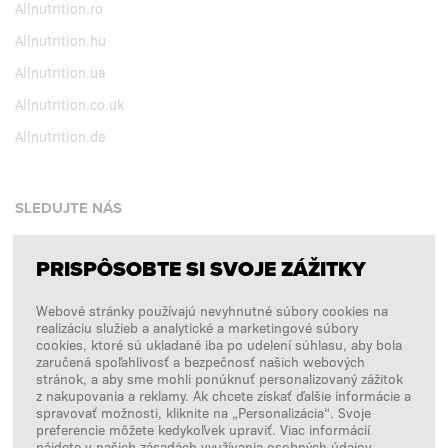
Allnutrition.ro
Allnutrition.hu
Allnutrition.ua
Allnutrition.co.uk
Allnutrition.de
SLEDUJTE NÁS
PRISPÔSOBTE SI SVOJE ZÁŽITKY
Facebook
Webové stránky používajú nevyhnutné súbory cookies na
Instagram
realizáciu služieb a analytické a marketingové súbory
Copyright © 2026
SFD S. A.
cookies, ktoré sú ukladané iba po udelení súhlasu, aby bola
zaručená spoľahlivosť a bezpečnosť našich webových
stránok, a aby sme mohli ponúknuť personalizovaný zážitok
z nakupovania a reklamy. Ak chcete získať ďalšie informácie a
spravovať možnosti, kliknite na „Personalizácia“. Svoje
PLATBY SPRACÚVA
preferencie môžete kedykoľvek upraviť. Viac informácií
nájdete v našich zásadách využívania osobných údajov.