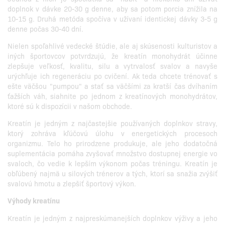
doplnok v dávke 20-30 g denne, aby sa potom porcia znížila na
10-15 g. Druhá metóda spočíva v užívaní identickej dávky 3-5 g
denne počas 30-40 dní.
Nielen spoľahlivé vedecké štúdie, ale aj skúsenosti kulturistov a
iných športovcov potvrdzujú, že kreatín monohydrát účinne
zlepšuje veľkosť, kvalitu, silu a vytrvalosť svalov a navyše
urýchľuje ich regeneráciu po cvičení. Ak teda chcete trénovať s
ešte väčšou "pumpou" a stať sa väčšími za kratší čas dvíhaním
ťažších váh, siahnite po jednom z kreatínových monohydrátov,
ktoré sú k dispozícii v našom obchode.
Kreatín je jedným z najčastejšie používaných doplnkov stravy,
ktorý zohráva kľúčovú úlohu v energetických procesoch
organizmu. Telo ho prirodzene produkuje, ale jeho dodatočná
suplementácia pomáha zvyšovať množstvo dostupnej energie vo
svaloch, čo vedie k lepším výkonom počas tréningu. Kreatín je
obľúbený najmä u silových trénerov a tých, ktorí sa snažia zvýšiť
svalovú hmotu a zlepšiť športový výkon.
Výhody kreatínu
Kreatín je jedným z najpreskúmanejších doplnkov výživy a jeho