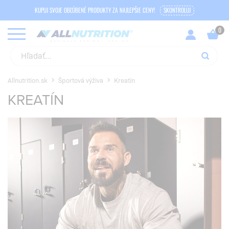
KUPUJ SVOJE OBĽÚBENÉ PRODUKTY ZA NAJLEPŠIE CENY!
SKONTROLUJ
Allnutrition.sk
Športová výživa
Kreatín
KREATÍN