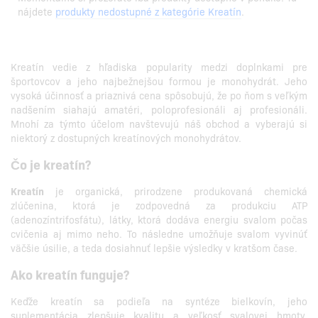
nájdete
produkty nedostupné z kategórie Kreatín
.
Kreatín vedie z hľadiska popularity medzi doplnkami pre
športovcov a jeho najbežnejšou formou je monohydrát. Jeho
vysoká účinnosť a priaznivá cena spôsobujú, že po ňom s veľkým
nadšením siahajú amatéri, poloprofesionáli aj profesionáli.
Mnohí za týmto účelom navštevujú náš obchod a vyberajú si
niektorý z dostupných kreatínových monohydrátov.
Čo je kreatín?
Kreatín
je organická, prirodzene produkovaná chemická
zlúčenina, ktorá je zodpovedná za produkciu ATP
(adenozíntrifosfátu), látky, ktorá dodáva energiu svalom počas
cvičenia aj mimo neho. To následne umožňuje svalom vyvinúť
väčšie úsilie, a teda dosiahnuť lepšie výsledky v kratšom čase.
Ako kreatín funguje?
Keďže kreatín sa podieľa na syntéze bielkovín, jeho
suplementácia zlepšuje kvalitu a veľkosť svalovej hmoty.