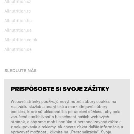
Allnutrition.cz
Allnutrition.ro
Allnutrition.hu
Allnutrition.ua
Allnutrition.co.uk
Allnutrition.de
SLEDUJTE NÁS
PRISPÔSOBTE SI SVOJE ZÁŽITKY
Facebook
Webové stránky používajú nevyhnutné súbory cookies na
Instagram
realizáciu služieb a analytické a marketingové súbory
Copyright © 2026
SFD S. A.
cookies, ktoré sú ukladané iba po udelení súhlasu, aby bola
zaručená spoľahlivosť a bezpečnosť našich webových
stránok, a aby sme mohli ponúknuť personalizovaný zážitok
z nakupovania a reklamy. Ak chcete získať ďalšie informácie a
spravovať možnosti, kliknite na „Personalizácia“. Svoje