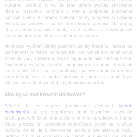
Kulturisti oceňujú aj to, že jeho príjem zvyšuje prirodzenú
hladinu rastového hormónu v tele a podporuje budovanie
suchých svalov. K nárastu svalovej hmoty prispieva aj zvýšená
hydratácia svalových buniek, ktorú kreatín prináša. Na druhej
strane antikatabolický účinok, ktorý vyplýva z odkysľujúcich
vlastností kreatínu, chráni svaly pred rozpadom.
Ak chcete využívať všetky pozitívne účinky kreatínu, môžete ho
konzumovať vo forme monohydrátu. Ten vzniká ako kombinácia
molekuly vody a kreatínu, teda v najjednoduchšej možnej forme.
Nespornou výhodou kreatín monohydrátu je jeho atraktívna
cena, vďaka ktorej sa stal prakticky masovým doplnkom medzi
kulturistami, ako aj medzi športovcami, ktorí sa venujú iným
silovým, vytrvalostným alebo rýchlostným športom.
Ako by sa mal kreatín dávkovať?
Dôležité je, že napriek preukázanej účinnosti
kreatín
monohydrátu
je pre organizmus úplne bezpečný. Nezávislé
štúdie potvrdili, že ani jeho zvýšený príjem nepredstavuje žiadne
riziko, pretože pri prekročení odporúčanej dávky sa vylučuje
močom. Pokiaľ ide o dávkovanie, existujú dve názorové školy.
Jednou z nich je spočiatku sa "nabiť" a niekoľko dní užívať