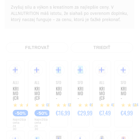
Zvyšuj silu a výkon s kreatínom za najlepšie ceny. V
ALLNUTRITION máš istotu, že siahaš po overenom doplnku,
ktorý naozaj funguje – za cenu, ktorú je ťažké prekonať.
FILTROVAŤ
TRIEDIŤ
ALLNUTRITION
ALLNUTRITION
SFD NUTRITION
SFD NUTRITION
ALLNUTRITION
SFD NUTRITI
KREATÍN
KREATÍN
KREATÍN
KREATÍN
KREATÍN
KREATÍN
MONOHYDRÁT
MONOHYDRÁT
MONOHYDRÁT
MONOHYDRÁT
MONOHYDRÁT
MONOHYD
(CREATINE
(CREATINE
-
-
(CREATINE
-
MUSCLE
MUSCLE
500G
1000G
MUSCLE
120
1685
1657
1469
1425
1634
MAX)
MAX)
MAX)
TABLIET
-
-
-
€8,49
€14,99
€16,99
€29,99
€7,49
€4,99
-50%
-50%
500G
1000G
250G
Najnižšia
Najnižšia
cena
cena
za
za
30
30
dní:
dní:
€16,99
€29,99