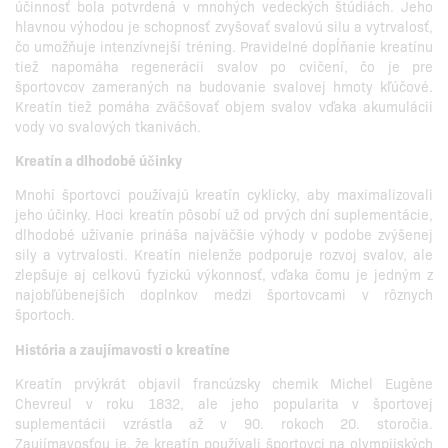
účinnosť bola potvrdená v mnohých vedeckých štúdiách. Jeho
hlavnou výhodou je schopnosť zvyšovať svalovú silu a vytrvalosť,
čo umožňuje intenzívnejší tréning. Pravidelné dopĺňanie kreatínu
tiež napomáha regenerácii svalov po cvičení, čo je pre
športovcov zameraných na budovanie svalovej hmoty kľúčové.
Kreatín tiež pomáha zväčšovať objem svalov vďaka akumulácii
vody vo svalových tkanivách.
Kreatín a dlhodobé účinky
Mnohí športovci používajú kreatín cyklicky, aby maximalizovali
jeho účinky. Hoci kreatín pôsobí už od prvých dní suplementácie,
dlhodobé užívanie prináša najväčšie výhody v podobe zvýšenej
sily a vytrvalosti. Kreatín nielenže podporuje rozvoj svalov, ale
zlepšuje aj celkovú fyzickú výkonnosť, vďaka čomu je jedným z
najobľúbenejších doplnkov medzi športovcami v rôznych
športoch.
História a zaujímavosti o kreatíne
Kreatín prvýkrát objavil francúzsky chemik Michel Eugène
Chevreul v roku 1832, ale jeho popularita v športovej
suplementácii vzrástla až v 90. rokoch 20. storočia.
Zaujímavosťou je, že kreatín používali športovci na olympijských