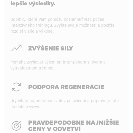
lepšie výsledky.
Doplnky, ktoré Vám pomôžu dosiahnuť viac počas
intenzívneho tréningu. Zvýšte svoje možnosti a pociťte
rozdiel v sile a výkone.
ZVÝŠENIE SILY
Pomáha zvyšovať výkon pri intenzívnom silovom a
vytrvalostnom tréningu.
PODPORA REGENERÁCIE
Urýchľuje regeneráciu svalov po cvičení a pripravuje telo
na ďalšie výzvy.
PRAVDEPODOBNE NAJNIŽŠIE
CENY V ODVETVÍ