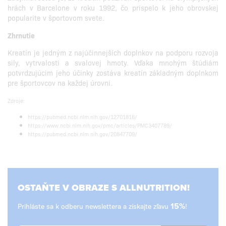
hrách v Barcelone v roku 1992, čo prispelo k jeho obrovskej
popularite v športovom svete.
Zhrnutie
Kreatín je jedným z najúčinnejších doplnkov na podporu rozvoja
sily, vytrvalosti a svalovej hmoty. Vďaka mnohým štúdiám
potvrdzujúcim jeho účinky zostáva kreatín základným doplnkom
pre športovcov na každej úrovni.
Zdroje:
https://pubmed.ncbi.nlm.nih.gov/12701816/
https://www.ncbi.nlm.nih.gov/pmc/articles/PMC3407789/
https://pubmed.ncbi.nlm.nih.gov/20847709/
OSTAŇTE V OBRAZE S ALLNUTRITION!
Prihláste sa k odberu newslettera a získajte zľavu
15%
!