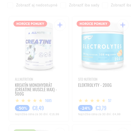
Zobraziť aj nedostupné
Zobraziť iba sady
Zobraziť ib
ALLNUTRITION
SFD NUTRITION
KREATÍN MONOHYDRÁT
ELEKTROLYTY - 200G
(CREATINE MUSCLE MAX) -
500G
1685
57
€8,49
€3,79
-50%
-24%
Najnižšia cena za 30 dní:
€16,99
Najnižšia cena za 30 dní:
€4,99