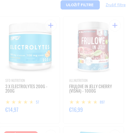
ULOŽIŤ FILTRE
SFD NUTRITION
ALLNUTRITION
3 X ELECTROLYTES 200G -
FRULOVE IN JELLY CHERRY
200G
(VIŠŇA) - 1000G
57
897
€14,97
€16,99