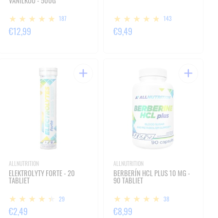
VANILKOU - 500G
187
143
€12,99
€9,49
ALLNUTRITION
ALLNUTRITION
ELEKTROLYTY FORTE - 20
BERBERÍN HCL PLUS 10 MG -
TABLIET
90 TABLIET
29
38
€2,49
€8,99