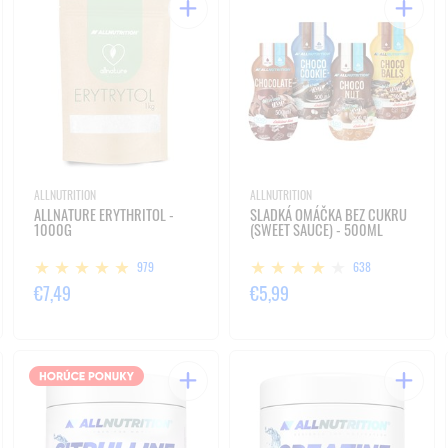
ALLNUTRITION
ALLNUTRITION
ALLNATURE ERYTHRITOL -
SLADKÁ OMÁČKA BEZ CUKRU
1000G
(SWEET SAUCE) - 500ML
979
638
€7,49
€5,99