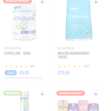
SFD NUTRITION
SFD NUTRITION
CITRULLINE - 400G
KREATÍN MONOHYDRÁT -
1000G
666
1425
€9,49
€29,99
-32%
Najnižšia cena za 30 dní:
€13,99