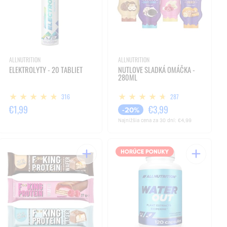
ALLNUTRITION
ALLNUTRITION
ELEKTROLYTY - 20 TABLIET
NUTLOVE SLADKÁ OMÁČKA -
280ML
316
287
€1,99
€3,99
-20%
Najnižšia cena za 30 dní:
€4,99