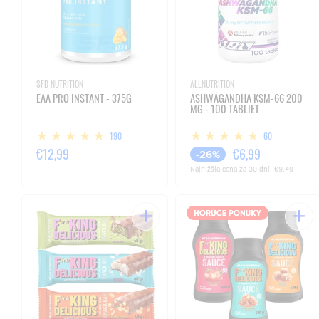
SFD NUTRITION
ALLNUTRITION
EAA PRO INSTANT - 375G
ASHWAGANDHA KSM-66 200
MG - 100 TABLIET
190
60
€12,99
€6,99
-26%
Najnižšia cena za 30 dní:
€9,49