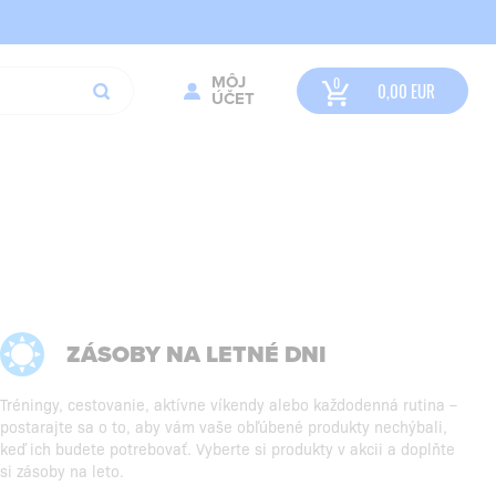
MÔJ
0,00
EUR
ÚČET
ZÁSOBY NA LETNÉ DNI
Tréningy, cestovanie, aktívne víkendy alebo každodenná rutina –
postarajte sa o to, aby vám vaše obľúbené produkty nechýbali,
keď ich budete potrebovať. Vyberte si produkty v akcii a doplňte
si zásoby na leto.