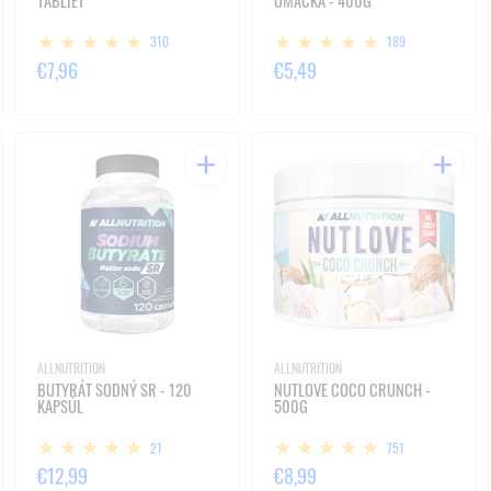
TABLIET
OMÁČKA - 400G
310
189
€7,96
€5,49
ALLNUTRITION
ALLNUTRITION
BUTYRÁT SODNÝ SR - 120
NUTLOVE COCO CRUNCH -
KAPSÚL
500G
21
751
€12,99
€8,99