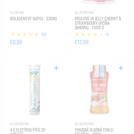
ALLDEYNN
ALLNUTRITION
KOLAGÉNOVÝ NÁPOJ - 330ML
FRULOVE IN JELLY CHERRY &
STRAWBERRY (VIŠŇA-
JAHODA) - 1000 G
369
10
€0,99
€12,99
ALLNUTRITION
ALLNUTRITION
4 X ELECTROLYTES 20
THAJSKÁ SLADKÁ CHILLI