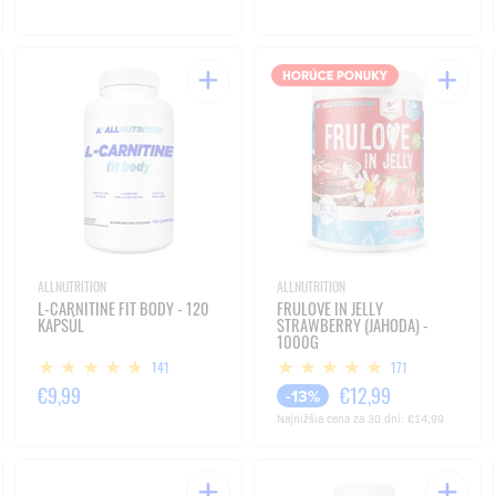
ALLNUTRITION
ALLNUTRITION
L-CARNITINE FIT BODY - 120
FRULOVE IN JELLY
KAPSÚL
STRAWBERRY (JAHODA) -
1000G
141
171
€9,99
€12,99
-13%
Najnižšia cena za 30 dní:
€14,99