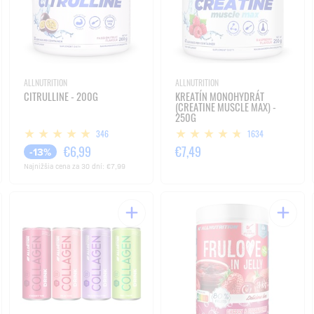
ALLNUTRITION
ALLNUTRITION
CITRULLINE - 200G
KREATÍN MONOHYDRÁT
(CREATINE MUSCLE MAX) -
250G
346
1634
€6,99
€7,49
-13%
Najnižšia cena za 30 dní:
€7,99