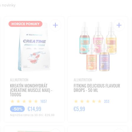
a novinky
ALLNUTRITION
ALLNUTRITION
KREATÍN MONOHYDRÁT
FITKING DELICIOUS FLAVOUR
(CREATINE MUSCLE MAX) -
DROPS - 50 ML
1000G
1657
353
€14,99
€5,99
-50%
Najnižšia cena za 30 dní:
€29,99