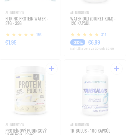
ALLNUTRITION
ALLNUTRITION
FITKING PROTEIN WAFER -
WATER OUT (DIURETIKUM) -
37G - 39G
120 KAPSÚL
193
314
€1,99
€6,99
-30%
Najnižšia cena za 30 dní:
€9,99
ALLNUTRITION
ALLNUTRITION
PROTEÍNOVÝ PUDINGOVÝ
TRIBULUS - 100 KAPSÚL