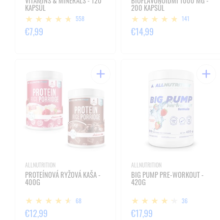
VITAMINS & MINERALS - 120
BIOFLAVONOIDMI 1000 MG -
KAPSÚL
200 KAPSÚL
558
141
€7,99
€14,99
ALLNUTRITION
ALLNUTRITION
PROTEÍNOVÁ RYŽOVÁ KAŠA -
BIG PUMP PRE-WORKOUT -
400G
420G
68
36
€12,99
€17,99