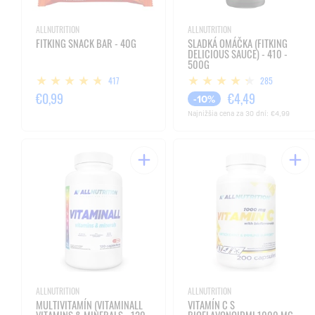
ALLNUTRITION
ALLNUTRITION
FITKING SNACK BAR - 40G
SLADKÁ OMÁČKA (FITKING
DELICIOUS SAUCE) - 410 -
500G
417
285
€0,99
€4,49
-10%
Najnižšia cena za 30 dní:
€4,99
ALLNUTRITION
ALLNUTRITION
MULTIVITAMÍN (VITAMINALL
VITAMÍN C S