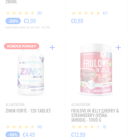
280ML
287
417
€3,99
€0,99
-20%
Najnižšia cena za 30 dní:
€4,99
ALLNUTRITION
ALLNUTRITION
ZINOK FORTE - 120 TABLIET
FRULOVE IN JELLY CHERRY &
STRAWBERRY (VIŠŇA-
JAHODA) - 1000 G
145
10
€4,49
€12,99
-10%