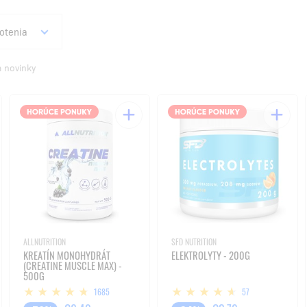
otenia
a novinky
ALLNUTRITION
SFD NUTRITION
KREATÍN MONOHYDRÁT
ELEKTROLYTY - 200G
(CREATINE MUSCLE MAX) -
500G
1685
57