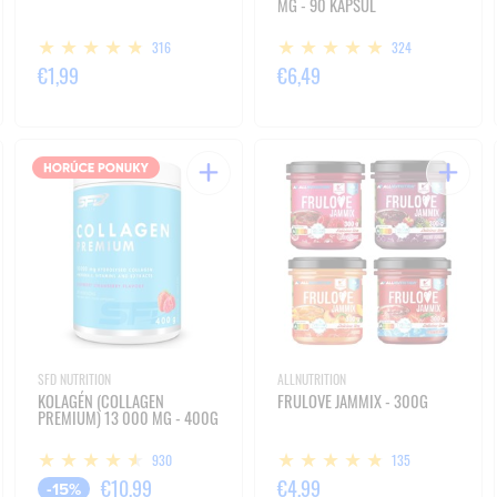
MG - 90 KAPSÚL
316
324
€1,99
€6,49
SFD NUTRITION
ALLNUTRITION
KOLAGÉN (COLLAGEN
FRULOVE JAMMIX - 300G
PREMIUM) 13 000 MG - 400G
930
135
€10,99
€4,99
-15%