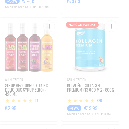
€14,99
€79,89
-50%
Najnižšia cena za 30 dní:
€29,99
ALLNUTRITION
SFD NUTRITION
SIRUP BEZ CUKRU (FITKING
KOLAGÉN (COLLAGEN
DELICIOUS SYRUP ZERO) -
PREMIUM) 13 000 MG - 800G
420 ML
347
920
€2,99
€19,99
-43%
Najnižšia cena za 30 dní:
€34,99