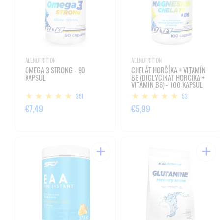
ALLNUTRITION
ALLNUTRITION
OMEGA 3 STRONG - 90
CHELÁT HORČÍKA + VITAMÍN
KAPSÚL
B6 (DIGLYCINÁT HORČÍKA +
VITAMÍN B6) - 100 KAPSÚL
351
53
€7,49
€5,99