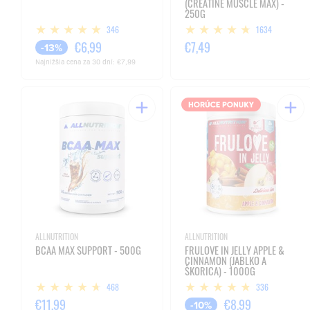
(CREATINE MUSCLE MAX) -
250G
346
1634
€6,99
€7,49
-13%
Najnižšia cena za 30 dní:
€7,99
ALLNUTRITION
ALLNUTRITION
BCAA MAX SUPPORT - 500G
FRULOVE IN JELLY APPLE &
CINNAMON (JABLKO A
ŠKORICA) - 1000G
468
336
€11,99
€8,99
-10%