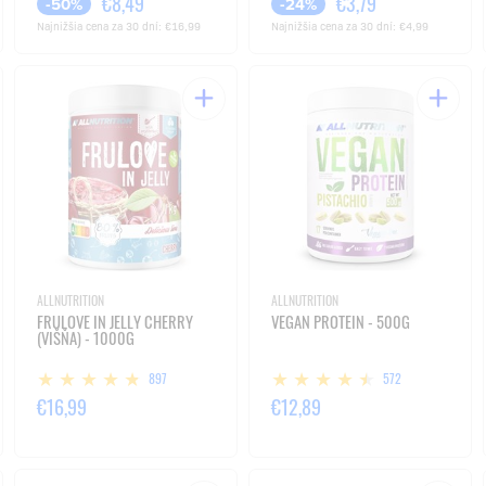
€8,49
€3,79
-50%
-24%
Najnižšia cena za 30 dní:
€16,99
Najnižšia cena za 30 dní:
€4,99
ALLNUTRITION
ALLNUTRITION
FRULOVE IN JELLY CHERRY
VEGAN PROTEIN - 500G
(VIŠŇA) - 1000G
897
572
€16,99
€12,89