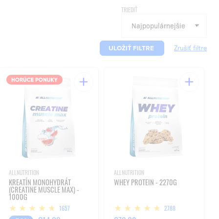
TRIEDIŤ
ULOŽIŤ FILTRE
ALLNUTRITION
ALLNUTRITION
KREATÍN MONOHYDRÁT
WHEY PROTEIN - 2270G
(CREATINE MUSCLE MAX) -
1000G
1657
2788