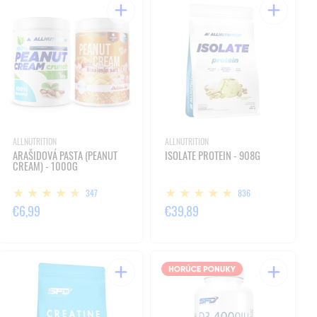
ALLNUTRITION
ALLNUTRITION
ARAŠIDOVÁ PASTA (PEANUT
ISOLATE PROTEIN - 908G
CREAM) - 1000G
347
836
€6,99
€39,89