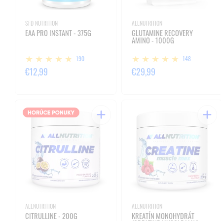
SFD NUTRITION
ALLNUTRITION
EAA PRO INSTANT - 375G
GLUTAMINE RECOVERY
AMINO - 1000G
190
148
€12,99
€29,99
ALLNUTRITION
ALLNUTRITION
CITRULLINE - 200G
KREATÍN MONOHYDRÁT