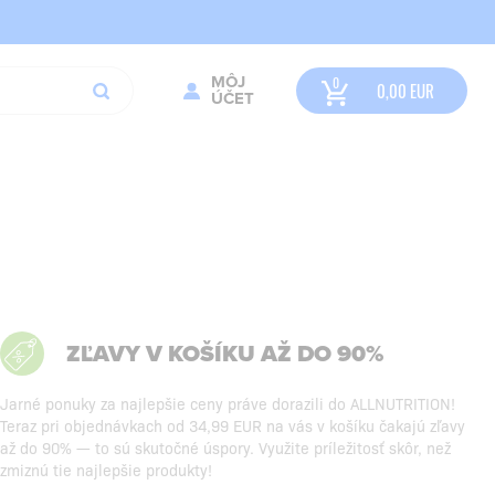
MÔJ
0,00
EUR
ÚČET
ZĽAVY V KOŠÍKU AŽ DO 90%
Jarné ponuky za najlepšie ceny práve dorazili do ALLNUTRITION!
Teraz pri objednávkach od 34,99 EUR na vás v košíku čakajú zľavy
až do 90% — to sú skutočné úspory. Využite príležitosť skôr, než
zmiznú tie najlepšie produkty!