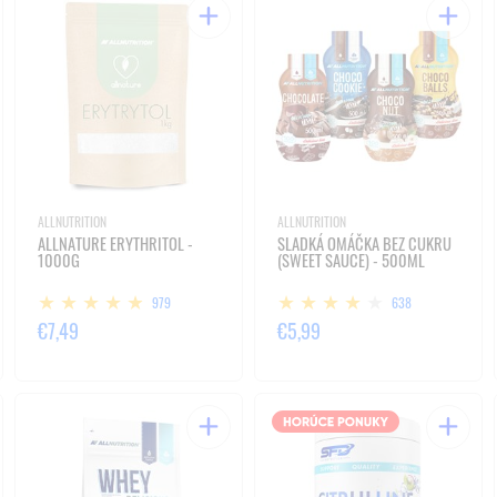
ALLNUTRITION
ALLNUTRITION
ALLNATURE ERYTHRITOL -
SLADKÁ OMÁČKA BEZ CUKRU
1000G
(SWEET SAUCE) - 500ML
979
638
€7,49
€5,99