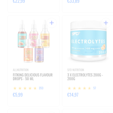
€22,99
€33,89
ALLNUTRITION
SFD NUTRITION
FITKING DELICIOUS FLAVOUR
3 X ELECTROLYTES 200G -
DROPS - 50 ML
200G
353
57
€5,99
€14,97