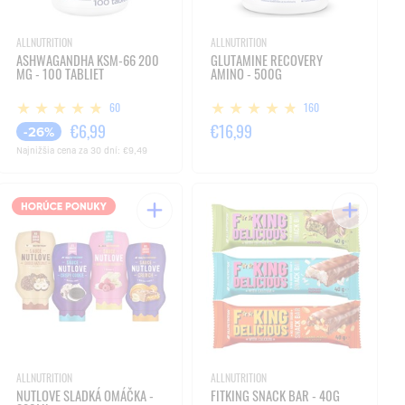
ALLNUTRITION
ALLNUTRITION
ASHWAGANDHA KSM-66 200
GLUTAMINE RECOVERY
MG - 100 TABLIET
AMINO - 500G
60
160
€6,99
€16,99
-26%
Najnižšia cena za 30 dní:
€9,49
ALLNUTRITION
ALLNUTRITION
NUTLOVE SLADKÁ OMÁČKA -
FITKING SNACK BAR - 40G