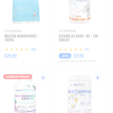
SFD NUTRITION
SFD NUTRITION
KREATÍN MONOHYDRÁT -
VITAMÍN D3 4000 + K2 - 120
1000G
TABLIET
1425
511
€29,99
€3,99
-20%
Najnižšia cena za 30 dní:
€4,99