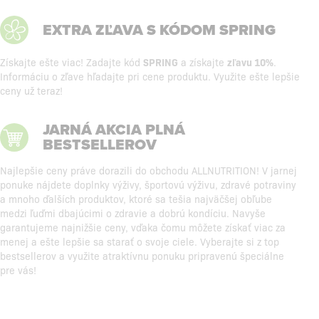
EXTRA ZĽAVA S KÓDOM SPRING
Získajte ešte viac! Zadajte kód
SPRING
a získajte
zľavu 10%
.
Informáciu o zľave hľadajte pri cene produktu. Využite ešte lepšie
ceny už teraz!
JARNÁ AKCIA PLNÁ
BESTSELLEROV
Najlepšie ceny práve dorazili do obchodu ALLNUTRITION! V jarnej
ponuke nájdete doplnky výživy, športovú výživu, zdravé potraviny
a mnoho ďalších produktov, ktoré sa tešia najväčšej obľube
medzi ľuďmi dbajúcimi o zdravie a dobrú kondíciu. Navyše
garantujeme najnižšie ceny, vďaka čomu môžete získať viac za
menej a ešte lepšie sa starať o svoje ciele. Vyberajte si z top
bestsellerov a využite atraktívnu ponuku pripravenú špeciálne
pre vás!