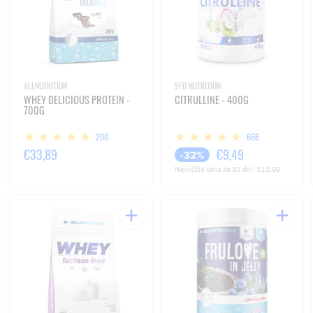
ALLNUTRITION
SFD NUTRITION
WHEY DELICIOUS PROTEIN -
CITRULLINE - 400G
700G
200
666
€33,89
€9,49
-32%
Najnižšia cena za 30 dní:
€13,99