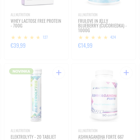
ALLNUTRITION
ALLNUTRITION
WHEY LACTOSE FREE PROTEIN
FRULOVE IN JELLY
- 700G
BLUEBERRY (ČUČORIEDKA) -
1000G
127
424
€39,99
€14,99
ALLNUTRITION
ALLNUTRITION
ELEKTROLYTY - 20 TABLIET
ASHWAGANDHA FORTE 667